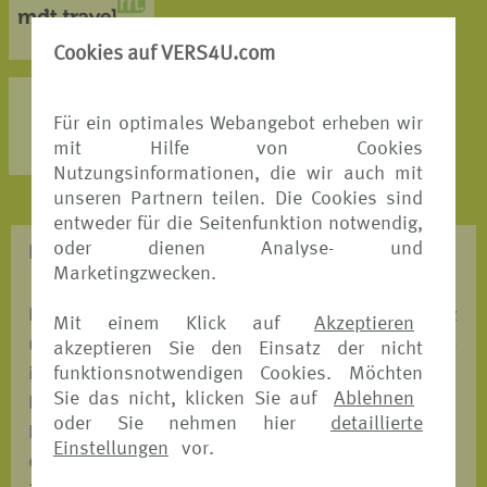
MEHR DETAILS >
Cookies auf VERS4U.com
AXA Partners
Für ein optimales Webangebot erheben wir
MEHR DETAILS >
mit Hilfe von Cookies
Nutzungsinformationen, die wir auch mit
unseren Partnern teilen. Die Cookies sind
entweder für die Seitenfunktion notwendig,
oder dienen Analyse- und
REISESCHUTZ - WAS BRAUCHE ICH?
Marketingzwecken.
Entscheiden Sie, mit welchem Versicherungsschutz
Mit einem Klick auf
Akzeptieren
und mit welchem unserer Versicherungspartner Sie
akzeptieren Sie den Einsatz der nicht
funktionsnotwendigen Cookies. Möchten
in den Urlaub fahren möchten. Wir ermöglichen
Sie das nicht, klicken Sie auf
Ablehnen
Ihnen einen automatischen Preis-und
oder Sie nehmen hier
detaillierte
Leistungsvergleich, bei dem Sie auf einen Blick
Einstellungen
vor.
erkennen, welches Angebot das Passende für Sie