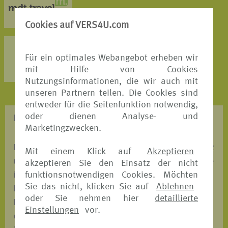
MEHR DETAILS >
Cookies auf VERS4U.com
AXA Partners
Für ein optimales Webangebot erheben wir
MEHR DETAILS >
mit Hilfe von Cookies
Nutzungsinformationen, die wir auch mit
unseren Partnern teilen. Die Cookies sind
entweder für die Seitenfunktion notwendig,
oder dienen Analyse- und
REISESCHUTZ - WAS BRAUCHE ICH?
Marketingzwecken.
Entscheiden Sie, mit welchem Versicherungsschutz
Mit einem Klick auf
Akzeptieren
und mit welchem unserer Versicherungspartner Sie
akzeptieren Sie den Einsatz der nicht
funktionsnotwendigen Cookies. Möchten
in den Urlaub fahren möchten. Wir ermöglichen
Sie das nicht, klicken Sie auf
Ablehnen
Ihnen einen automatischen Preis-und
oder Sie nehmen hier
detaillierte
Leistungsvergleich, bei dem Sie auf einen Blick
Einstellungen
vor.
erkennen, welches Angebot das Passende für Sie