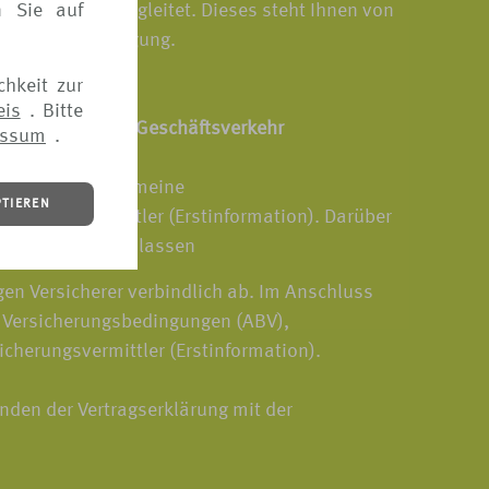
n Sie auf
von VERS[4u] begleitet. Dieses steht Ihnen von
tui.de zur Verfügung.
chkeit zur
eis
. Bitte
 elektronischen Geschäftsverkehr
essum
.
Verfügung: Allgemeine
PTIEREN
icherungsvermittler (Erstinformation). Darüber
isch zusenden zu lassen
gen Versicherer verbindlich ab. Im Anschluss
e Versicherungsbedingungen (ABV),
icherungsvermittler (Erstinformation).
nden der Vertragserklärung mit der