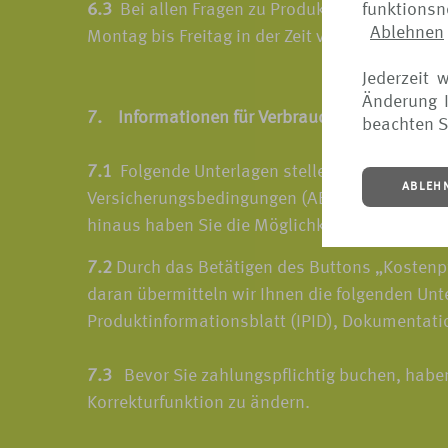
funktions
6.3
Bei allen Fragen zu Produkten und Vertrags
Ablehnen
Montag bis Freitag in der Zeit von 9.00 bis 1
Jederzeit 
Änderung I
7. Informationen für Verbraucher bei Fernabs
beachten S
7.1
Folgende Unterlagen stellen wir Ihnen vor
ABLEH
Versicherungsbedingungen (ABV), Produktinform
hinaus haben Sie die Möglichkeit, sich diese 
7.2
Durch das Betätigen des Buttons „Kostenpfl
daran übermitteln wir Ihnen die folgenden Un
Produktinformationsblatt (IPID), Dokumentatio
7.3
Bevor Sie zahlungspflichtig buchen, haben
Korrekturfunktion zu ändern.