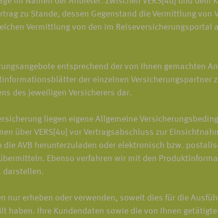
träge im Namen der Anbieter. Zwischen VERS[4u] und dem 
trag zu Stande, dessen Gegenstand die Vermittlung von V
greichen Vermittlung von den im Reiseversicherungsportal 
rungsangebote entsprechend der von Ihnen gemachten An
informationsblätter der einzelnen Versicherungspartner z
ens des jeweiligen Versicherers dar.
rsicherung liegen eigene Allgemeine Versicherungsbeding
nen über VERS[4u] vor Vertragsabschluss zur Einsichtnahm
h die AVB herunterzuladen oder elektronisch bzw. postali
bermitteln. Ebenso verfahren wir mit den Produktinformati
darstellen.
ur erheben oder verwenden, soweit dies für die Ausführun
teilt haben. Ihre Kundendaten sowie die von Ihnen getätig