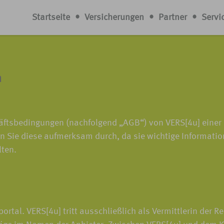
Startseite
•
Versicherungen
•
Partner
•
Servi
n
häftsbedingungen (nachfolgend „AGB“) von VERS[4u] eine
en Sie diese aufmerksam durch, da sie wichtige Informatio
lten.
rtal. VERS[4u] tritt ausschließlich als Vermittlerin der R