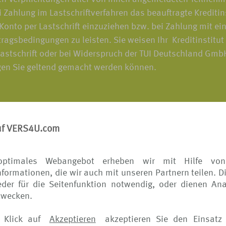
 Zahlung im Lastschriftverfahren das beauftragte Krediti
to per Lastschrift einzuziehen bzw. bei Zahlung mit ein
agsbedingungen zu leisten. Sie weisen Ihr Kreditinstitut
 Lastschrift oder bei Widerspruch der TUI Deutschland Gm
egen Sie geltend gemacht werden können.
uf VERS4U.com
 richten sich die Bedingungen für von Ihnen veranlasste
ise) nach den Bedingungen des jeweiligen Versicherers. D
optimales Webangebot erheben wir mit Hilfe von
formationen, die wir auch mit unseren Partnern teilen. D
der für die Seitenfunktion notwendig, oder dienen Ana
rtrages wünschen, wenden Sie sich bitte ausschließlich 
zwecken.
 den Versicherer, bekommen Sie die Vertragsänderung wied
 Klick auf
Akzeptieren
akzeptieren Sie den Einsatz 