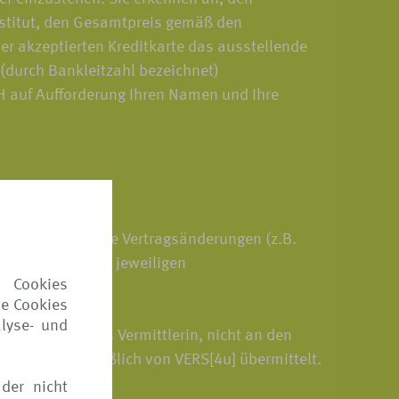
nstitut, den Gesamtpreis gemäß den
er akzeptierten Kreditkarte das ausstellende
 (durch Bankleitzahl bezeichnet)
bH auf Aufforderung Ihren Namen und Ihre
 oder gewünschte Vertragsänderungen (z.B.
iese sind in den jeweiligen
 Cookies
ie Cookies
lyse- und
an VERS[4u] als Vermittlerin, nicht an den
erum ausschließlich von VERS[4u] übermittelt.
der nicht