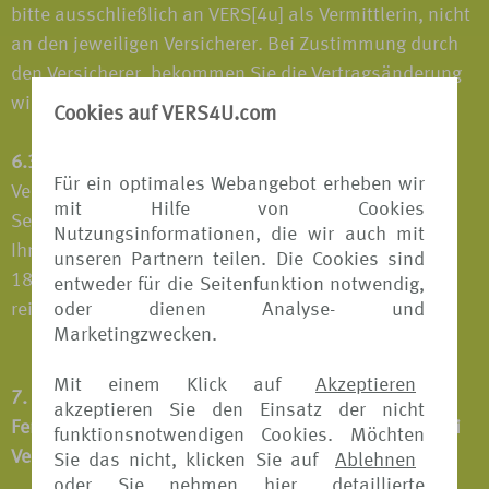
bitte ausschließlich an VERS[4u] als Vermittlerin, nicht
an den jeweiligen Versicherer. Bei Zustimmung durch
den Versicherer, bekommen Sie die Vertragsänderung
wiederum ausschließlich von VERS[4u] übermittelt.
Cookies auf VERS4U.com
6.3
Bei allen Fragen zu Produkten und
Für ein optimales Webangebot erheben wir
Vertragsänderungen werden Sie durch das Internet
mit Hilfe von Cookies
Service Center von VERS[4u] begleitet. Dieses steht
Nutzungsinformationen, die wir auch mit
Ihnen von Montag bis Freitag in der Zeit von 9.00 bis
unseren Partnern teilen. Die Cookies sind
18.00 Uhr unter 0511-567 87036 sowie
entweder für die Seitenfunktion notwendig,
reiseversicherungen@tui.de zur Verfügung.
oder dienen Analyse- und
Marketingzwecken.
Mit einem Klick auf
Akzeptieren
7. Informationen für Verbraucher bei
akzeptieren Sie den Einsatz der nicht
Fernabsatzverträgen sowie Kundeninformationen bei
funktionsnotwendigen Cookies. Möchten
Verträgen im elektronischen Geschäftsverkehr
Sie das nicht, klicken Sie auf
Ablehnen
oder Sie nehmen hier
detaillierte