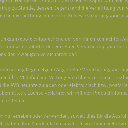
träge im Namen der Anbieter. Zwischen VERS[4u] und dem 
trag zu Stande, dessen Gegenstand die Vermittlung von V
greichen Vermittlung von den im Reiseversicherungsportal 
rungsangebote entsprechend der von Ihnen gemachten An
informationsblätter der einzelnen Versicherungspartner z
ens des jeweiligen Versicherers dar.
rsicherung liegen eigene Allgemeine Versicherungsbeding
nen über VERS[4u] vor Vertragsabschluss zur Einsichtnahm
h die AVB herunterzuladen oder elektronisch bzw. postali
bermitteln. Ebenso verfahren wir mit den Produktinformati
darstellen.
ur erheben oder verwenden, soweit dies für die Ausführun
teilt haben. Ihre Kundendaten sowie die von Ihnen getätig