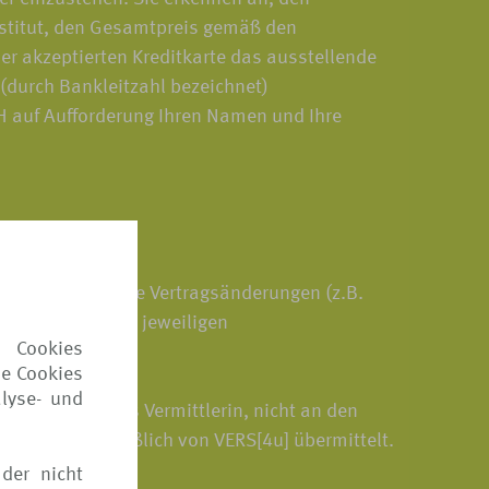
nstitut, den Gesamtpreis gemäß den
er akzeptierten Kreditkarte das ausstellende
 (durch Bankleitzahl bezeichnet)
bH auf Aufforderung Ihren Namen und Ihre
 oder gewünschte Vertragsänderungen (z.B.
iese sind in den jeweiligen
 Cookies
ie Cookies
lyse- und
an VERS[4u] als Vermittlerin, nicht an den
erum ausschließlich von VERS[4u] übermittelt.
der nicht