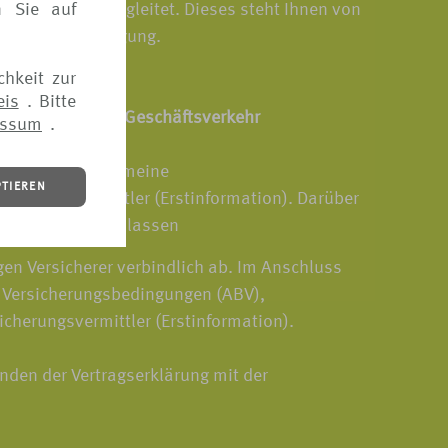
n Sie auf
von VERS[4u] begleitet. Dieses steht Ihnen von
tui.de zur Verfügung.
chkeit zur
eis
. Bitte
 elektronischen Geschäftsverkehr
essum
.
Verfügung: Allgemeine
PTIEREN
icherungsvermittler (Erstinformation). Darüber
isch zusenden zu lassen
gen Versicherer verbindlich ab. Im Anschluss
e Versicherungsbedingungen (ABV),
icherungsvermittler (Erstinformation).
nden der Vertragserklärung mit der