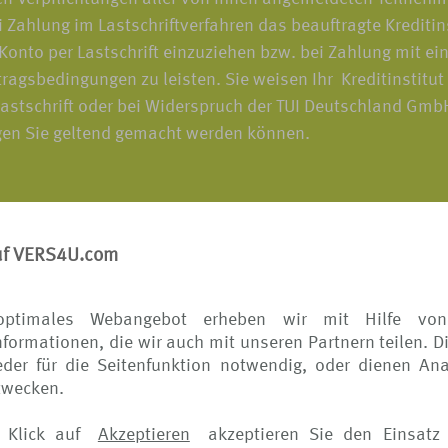
 Zahlung im Lastschriftverfahren das beauftragte Krediti
to per Lastschrift einzuziehen bzw. bei Zahlung mit ein
agsbedingungen zu leisten. Sie weisen Ihr Kreditinstitut
 Lastschrift oder bei Widerspruch der TUI Deutschland Gm
egen Sie geltend gemacht werden können.
uf VERS4U.com
 richten sich die Bedingungen für von Ihnen veranlasste
ise) nach den Bedingungen des jeweiligen Versicherers. D
optimales Webangebot erheben wir mit Hilfe von
formationen, die wir auch mit unseren Partnern teilen. D
der für die Seitenfunktion notwendig, oder dienen Ana
rtrages wünschen, wenden Sie sich bitte ausschließlich 
zwecken.
 den Versicherer, bekommen Sie die Vertragsänderung wied
 Klick auf
Akzeptieren
akzeptieren Sie den Einsatz 