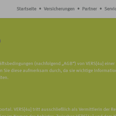
Startseite
•
Versicherungen
•
Partner
•
Servi
n
häftsbedingungen (nachfolgend „AGB“) von VERS[4u] eine
en Sie diese aufmerksam durch, da sie wichtige Informatio
lten.
rtal. VERS[4u] tritt ausschließlich als Vermittlerin der R