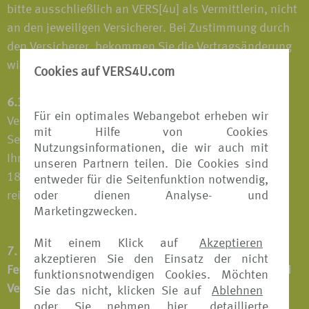
bitte ausschließlich an VERS[4u] als Vermittlerin, nicht
an den jeweiligen Versicherer. Bei Zustimmung durch
den Versicherer, bekommen Sie die Vertragsänderung
wiederum ausschließlich von VERS[4u] übermittelt.
Cookies auf VERS4U.com
6.3
Bei allen Fragen zu Produkten und
Für ein optimales Webangebot erheben wir
Vertragsänderungen werden Sie durch das Internet
mit Hilfe von Cookies
Service Center von VERS[4u] begleitet. Dieses steht
Nutzungsinformationen, die wir auch mit
Ihnen von Montag bis Freitag in der Zeit von 9.00 bis
unseren Partnern teilen. Die Cookies sind
18.00 Uhr unter 0511-567 87036 sowie
entweder für die Seitenfunktion notwendig,
reiseversicherungen@tui.de zur Verfügung.
oder dienen Analyse- und
Marketingzwecken.
Mit einem Klick auf
Akzeptieren
7. Informationen für Verbraucher bei
akzeptieren Sie den Einsatz der nicht
Fernabsatzverträgen sowie Kundeninformationen bei
funktionsnotwendigen Cookies. Möchten
Verträgen im elektronischen Geschäftsverkehr
Sie das nicht, klicken Sie auf
Ablehnen
oder Sie nehmen hier
detaillierte