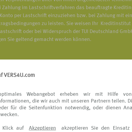
 Zahlung im Lastschriftverfahren das beauftragte Krediti
to per Lastschrift einzuziehen bzw. bei Zahlung mit ein
agsbedingungen zu leisten. Sie weisen Ihr Kreditinstitut
 Lastschrift oder bei Widerspruch der TUI Deutschland Gm
egen Sie geltend gemacht werden können.
uf VERS4U.com
 richten sich die Bedingungen für von Ihnen veranlasste
ise) nach den Bedingungen des jeweiligen Versicherers. D
optimales Webangebot erheben wir mit Hilfe von
formationen, die wir auch mit unseren Partnern teilen. D
der für die Seitenfunktion notwendig, oder dienen Ana
rtrages wünschen, wenden Sie sich bitte ausschließlich 
zwecken.
 den Versicherer, bekommen Sie die Vertragsänderung wied
 Klick auf
Akzeptieren
akzeptieren Sie den Einsatz 