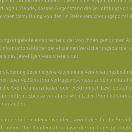
träge im Namen der Anbieter. Zwischen VERS[4u] und dem 
trag zu Stande, dessen Gegenstand die Vermittlung von V
greichen Vermittlung von den im Reiseversicherungsportal 
rungsangebote entsprechend der von Ihnen gemachten An
informationsblätter der einzelnen Versicherungspartner z
ens des jeweiligen Versicherers dar.
rsicherung liegen eigene Allgemeine Versicherungsbeding
nen über VERS[4u] vor Vertragsabschluss zur Einsichtnahm
h die AVB herunterzuladen oder elektronisch bzw. postali
bermitteln. Ebenso verfahren wir mit den Produktinformati
darstellen.
ur erheben oder verwenden, soweit dies für die Ausführun
teilt haben. Ihre Kundendaten sowie die von Ihnen getätig