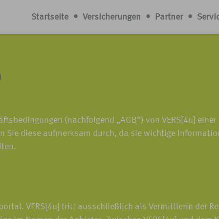
Startseite
•
Versicherungen
•
Partner
•
Servi
n
häftsbedingungen (nachfolgend „AGB“) von VERS[4u] eine
en Sie diese aufmerksam durch, da sie wichtige Informatio
lten.
rtal. VERS[4u] tritt ausschließlich als Vermittlerin der R