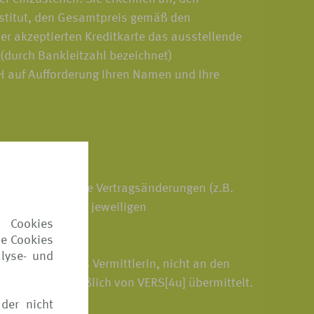
nstitut, den Gesamtpreis gemäß den
er akzeptierten Kreditkarte das ausstellende
 (durch Bankleitzahl bezeichnet)
bH auf Aufforderung Ihren Namen und Ihre
 oder gewünschte Vertragsänderungen (z.B.
iese sind in den jeweiligen
 Cookies
ie Cookies
lyse- und
an VERS[4u] als Vermittlerin, nicht an den
erum ausschließlich von VERS[4u] übermittelt.
der nicht