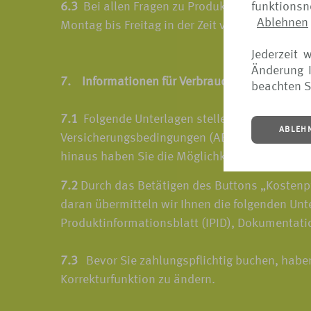
funktions
6.3
Bei allen Fragen zu Produkten und Vertrags
Ablehnen
Montag bis Freitag in der Zeit von 9.00 bis 1
Jederzeit 
Änderung I
7. Informationen für Verbraucher bei Fernabs
beachten S
7.1
Folgende Unterlagen stellen wir Ihnen vor
ABLEH
Versicherungsbedingungen (ABV), Produktinform
hinaus haben Sie die Möglichkeit, sich diese 
7.2
Durch das Betätigen des Buttons „Kostenpfl
daran übermitteln wir Ihnen die folgenden Un
Produktinformationsblatt (IPID), Dokumentatio
7.3
Bevor Sie zahlungspflichtig buchen, haben
Korrekturfunktion zu ändern.