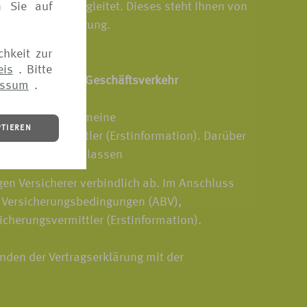
n Sie auf
von VERS[4u] begleitet. Dieses steht Ihnen von
tui.de zur Verfügung.
chkeit zur
eis
. Bitte
 elektronischen Geschäftsverkehr
essum
.
Verfügung: Allgemeine
PTIEREN
icherungsvermittler (Erstinformation). Darüber
isch zusenden zu lassen
gen Versicherer verbindlich ab. Im Anschluss
e Versicherungsbedingungen (ABV),
icherungsvermittler (Erstinformation).
nden der Vertragserklärung mit der