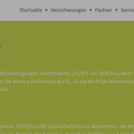
Startseite
•
Versicherungen
•
Partner
•
Servi
n
häftsbedingungen (nachfolgend „AGB“) von VERS[4u] eine
en Sie diese aufmerksam durch, da sie wichtige Informatio
lten.
rtal. VERS[4u] tritt ausschließlich als Vermittlerin der R