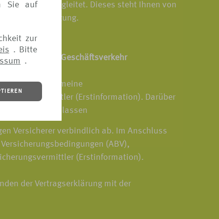
n Sie auf
von VERS[4u] begleitet. Dieses steht Ihnen von
tui.de zur Verfügung.
chkeit zur
eis
. Bitte
 elektronischen Geschäftsverkehr
essum
.
Verfügung: Allgemeine
PTIEREN
icherungsvermittler (Erstinformation). Darüber
isch zusenden zu lassen
gen Versicherer verbindlich ab. Im Anschluss
e Versicherungsbedingungen (ABV),
icherungsvermittler (Erstinformation).
nden der Vertragserklärung mit der