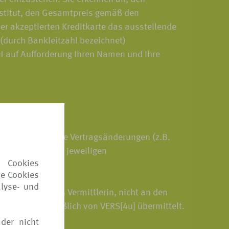
nstitut, den Gesamtpreis gemäß den
er akzeptierten Kreditkarte das ausstellende
 (durch Bankleitzahl bezeichnet)
bH auf Aufforderung Ihren Namen und Ihre
 oder gewünschte Vertragsänderungen (z.B.
iese sind in den jeweiligen
 Cookies
ie Cookies
lyse- und
an VERS[4u] als Vermittlerin, nicht an den
erum ausschließlich von VERS[4u] übermittelt.
der nicht