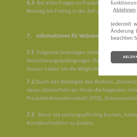
funktions
6.3
Bei allen Fragen zu Produkten und Vertrags
Ablehnen
Montag bis Freitag in der Zeit von 9.00 bis 1
Jederzeit 
Änderung I
7. Informationen für Verbraucher bei Fernabs
beachten S
7.1
Folgende Unterlagen stellen wir Ihnen vor
ABLEH
Versicherungsbedingungen (ABV), Produktinform
hinaus haben Sie die Möglichkeit, sich diese 
7.2
Durch das Betätigen des Buttons „Kostenpfl
daran übermitteln wir Ihnen die folgenden Un
Produktinformationsblatt (IPID), Dokumentatio
7.3
Bevor Sie zahlungspflichtig buchen, haben
Korrekturfunktion zu ändern.