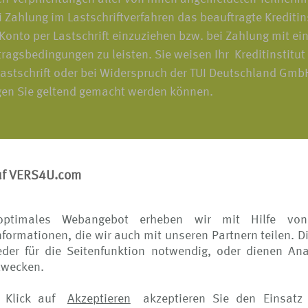
 Zahlung im Lastschriftverfahren das beauftragte Krediti
to per Lastschrift einzuziehen bzw. bei Zahlung mit ein
agsbedingungen zu leisten. Sie weisen Ihr Kreditinstitut
 Lastschrift oder bei Widerspruch der TUI Deutschland Gm
egen Sie geltend gemacht werden können.
uf VERS4U.com
 richten sich die Bedingungen für von Ihnen veranlasste
ise) nach den Bedingungen des jeweiligen Versicherers. D
optimales Webangebot erheben wir mit Hilfe von
formationen, die wir auch mit unseren Partnern teilen. D
der für die Seitenfunktion notwendig, oder dienen Ana
rtrages wünschen, wenden Sie sich bitte ausschließlich 
zwecken.
 den Versicherer, bekommen Sie die Vertragsänderung wied
 Klick auf
Akzeptieren
akzeptieren Sie den Einsatz 