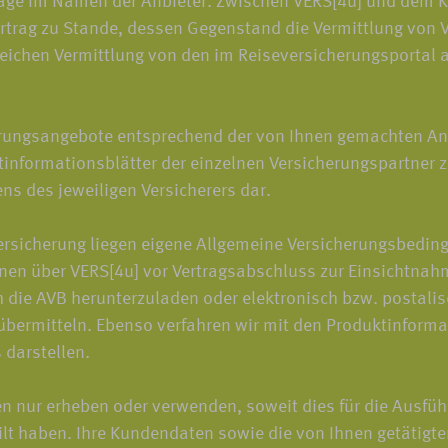
träge im Namen der Anbieter. Zwischen VERS[4u] und dem 
trag zu Stande, dessen Gegenstand die Vermittlung von V
greichen Vermittlung von den im Reiseversicherungsportal 
rungsangebote entsprechend der von Ihnen gemachten An
informationsblätter der einzelnen Versicherungspartner z
ens des jeweiligen Versicherers dar.
rsicherung liegen eigene Allgemeine Versicherungsbeding
nen über VERS[4u] vor Vertragsabschluss zur Einsichtnahm
h die AVB herunterzuladen oder elektronisch bzw. postali
bermitteln. Ebenso verfahren wir mit den Produktinformati
darstellen.
ur erheben oder verwenden, soweit dies für die Ausführun
teilt haben. Ihre Kundendaten sowie die von Ihnen getätig