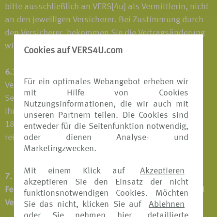
bitte ausschließlich an VERS[4u] als Vermittlerin, nicht
an den jeweiligen Versicherer. Bei Zustimmung durch
den Versicherer, bekommen Sie die Vertragsänderung
wiederum ausschließlich von VERS[4u] übermittelt.
Cookies auf VERS4U.com
6.3
Bei allen Fragen zu Produkten und
Für ein optimales Webangebot erheben wir
Vertragsänderungen werden Sie durch das Internet
mit Hilfe von Cookies
Service Center von VERS[4u] begleitet. Dieses steht
Nutzungsinformationen, die wir auch mit
Ihnen von Montag bis Freitag in der Zeit von 9.00 bis
unseren Partnern teilen. Die Cookies sind
18.00 Uhr unter 0511-567 87036 sowie
entweder für die Seitenfunktion notwendig,
reiseversicherungen@tui.de zur Verfügung.
oder dienen Analyse- und
Marketingzwecken.
Mit einem Klick auf
Akzeptieren
7. Informationen für Verbraucher bei
akzeptieren Sie den Einsatz der nicht
Fernabsatzverträgen sowie Kundeninformationen bei
funktionsnotwendigen Cookies. Möchten
Verträgen im elektronischen Geschäftsverkehr
Sie das nicht, klicken Sie auf
Ablehnen
oder Sie nehmen hier
detaillierte