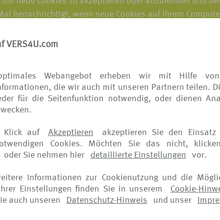
, um neue Cookies zu akzeptieren oder abzulehnen und be
 Mal benachrichtigt, wenn neue Cookies auf Ihrem Comput
, wie Sie Cookies verwalten können, finden Sie auf den W
uf VERS4U.com
 alle Cookies zu deaktivieren, werden Sie von unseren We
en. Zum Beispiel könnten Sie eventuell Ihrem Warenkorb k
optimales Webangebot erheben wir mit Hilfe von
formationen, die wir auch mit unseren Partnern teilen. D
eistungen in Anspruch nehmen, bei denen ansonsten ein Lo
der für die Seitenfunktion notwendig, oder dienen Ana
iten anderer Unternehmen zeigen, wird normalerweise das
zwecken.
ng darüber bereitgestellt, wie Sie ihre Einstellungen zu O
 Klick auf
Akzeptieren
akzeptieren Sie den Einsatz 
seite verfügbar.
notwendigen Cookies. Möchten Sie das nicht, klicke
oder Sie nehmen hier
detaillierte Einstellungen
vor.
Versionen. Wir dürfen den Hinweis jederzeit ändern, daher 
weitere Informationen zur Cookienutzung und die Mögli
hrer Einstellungen finden Sie in unserem
Cookie-Hinw
iger Aktualisierungen. Falls die Änderungen bedeutsam si
ie auch unseren
Datenschutz-Hinweis
und unser
Impr
t bereit. Darüber hinaus verschicken wir eine elektronis
r angemessen erachten.