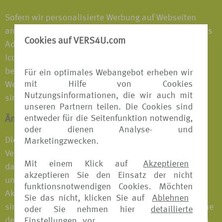
Sofern wir personalisierte Werbung auf Webseiten
anderer Unternehmen zeigen, wird normalerweise das
Cookies auf VERS4U.com
AdChoices-Icon angezeigt. Beim Anklicken dieses
Icons wird Ihnen eine spezielle Anleitung darüber
bereitgestellt, wie Sie ihre Einstellungen zu Online-
Für ein optimales Webangebot erheben wir
mit Hilfe von Cookies
Werbung kontrollieren können. Mehr Informationen
Nutzungsinformationen, die wir auch mit
sind auf der YourAdChoices-Webseite verfügbar.
unseren Partnern teilen. Die Cookies sind
entweder für die Seitenfunktion notwendig,
Änderungen des Cookie-Hinweises
oder dienen Analyse- und
Dieser Cookie-Hinweis ersetzt alle vorherigen
Marketingzwecken.
Versionen. Wir dürfen den Hinweis jederzeit ändern,
Mit einem Klick auf
Akzeptieren
daher prüfen Sie ihn bitte regelmäßig auf
akzeptieren Sie den Einsatz der nicht
unserer/unseren Webseite(n) hinsichtlich etwaiger
funktionsnotwendigen Cookies. Möchten
Aktualisierungen. Falls die Änderungen bedeutsam
Sie das nicht, klicken Sie auf
Ablehnen
sind, stellen wir auf unserer/unseren Webseite(n) eine
oder Sie nehmen hier
detaillierte
deutlich erkennbare Nachricht bereit. Darüber hinaus
Einstellungen
vor.