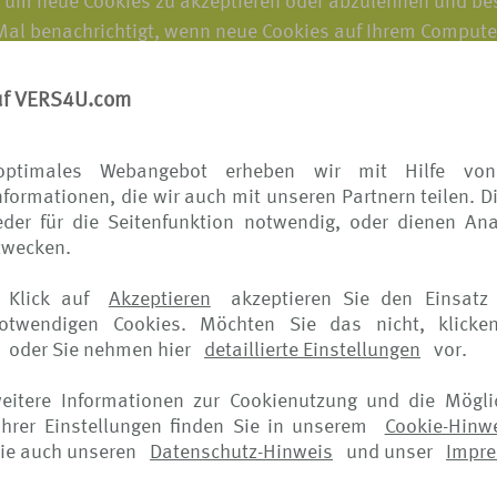
, um neue Cookies zu akzeptieren oder abzulehnen und be
 Mal benachrichtigt, wenn neue Cookies auf Ihrem Comput
, wie Sie Cookies verwalten können, finden Sie auf den W
uf VERS4U.com
 alle Cookies zu deaktivieren, werden Sie von unseren We
en. Zum Beispiel könnten Sie eventuell Ihrem Warenkorb k
optimales Webangebot erheben wir mit Hilfe von
formationen, die wir auch mit unseren Partnern teilen. D
eistungen in Anspruch nehmen, bei denen ansonsten ein Lo
der für die Seitenfunktion notwendig, oder dienen Ana
iten anderer Unternehmen zeigen, wird normalerweise das
zwecken.
ng darüber bereitgestellt, wie Sie ihre Einstellungen zu O
 Klick auf
Akzeptieren
akzeptieren Sie den Einsatz 
seite verfügbar.
notwendigen Cookies. Möchten Sie das nicht, klicke
oder Sie nehmen hier
detaillierte Einstellungen
vor.
Versionen. Wir dürfen den Hinweis jederzeit ändern, daher 
weitere Informationen zur Cookienutzung und die Mögli
hrer Einstellungen finden Sie in unserem
Cookie-Hinw
iger Aktualisierungen. Falls die Änderungen bedeutsam si
ie auch unseren
Datenschutz-Hinweis
und unser
Impr
t bereit. Darüber hinaus verschicken wir eine elektronis
r angemessen erachten.