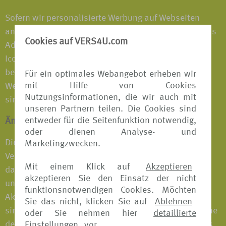
Sofern wir personalisierte Werbung auf Webseiten
anderer Unternehmen zeigen, wird normalerweise das
Cookies auf VERS4U.com
AdChoices-Icon angezeigt. Beim Anklicken dieses
Icons wird Ihnen eine spezielle Anleitung darüber
bereitgestellt, wie Sie ihre Einstellungen zu Online-
Für ein optimales Webangebot erheben wir
mit Hilfe von Cookies
Werbung kontrollieren können. Mehr Informationen
Nutzungsinformationen, die wir auch mit
sind auf der YourAdChoices-Webseite verfügbar.
unseren Partnern teilen. Die Cookies sind
entweder für die Seitenfunktion notwendig,
Änderungen des Cookie-Hinweises
oder dienen Analyse- und
Dieser Cookie-Hinweis ersetzt alle vorherigen
Marketingzwecken.
Versionen. Wir dürfen den Hinweis jederzeit ändern,
Mit einem Klick auf
Akzeptieren
daher prüfen Sie ihn bitte regelmäßig auf
akzeptieren Sie den Einsatz der nicht
unserer/unseren Webseite(n) hinsichtlich etwaiger
funktionsnotwendigen Cookies. Möchten
Aktualisierungen. Falls die Änderungen bedeutsam
Sie das nicht, klicken Sie auf
Ablehnen
sind, stellen wir auf unserer/unseren Webseite(n) eine
oder Sie nehmen hier
detaillierte
deutlich erkennbare Nachricht bereit. Darüber hinaus
Einstellungen
vor.