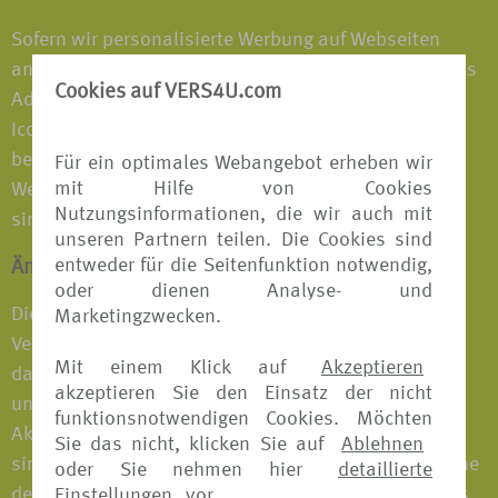
Sofern wir personalisierte Werbung auf Webseiten
anderer Unternehmen zeigen, wird normalerweise das
Cookies auf VERS4U.com
AdChoices-Icon angezeigt. Beim Anklicken dieses
Icons wird Ihnen eine spezielle Anleitung darüber
bereitgestellt, wie Sie ihre Einstellungen zu Online-
Für ein optimales Webangebot erheben wir
mit Hilfe von Cookies
Werbung kontrollieren können. Mehr Informationen
Nutzungsinformationen, die wir auch mit
sind auf der YourAdChoices-Webseite verfügbar.
unseren Partnern teilen. Die Cookies sind
entweder für die Seitenfunktion notwendig,
Änderungen des Cookie-Hinweises
oder dienen Analyse- und
Dieser Cookie-Hinweis ersetzt alle vorherigen
Marketingzwecken.
Versionen. Wir dürfen den Hinweis jederzeit ändern,
Mit einem Klick auf
Akzeptieren
daher prüfen Sie ihn bitte regelmäßig auf
akzeptieren Sie den Einsatz der nicht
unserer/unseren Webseite(n) hinsichtlich etwaiger
funktionsnotwendigen Cookies. Möchten
Aktualisierungen. Falls die Änderungen bedeutsam
Sie das nicht, klicken Sie auf
Ablehnen
sind, stellen wir auf unserer/unseren Webseite(n) eine
oder Sie nehmen hier
detaillierte
deutlich erkennbare Nachricht bereit. Darüber hinaus
Einstellungen
vor.