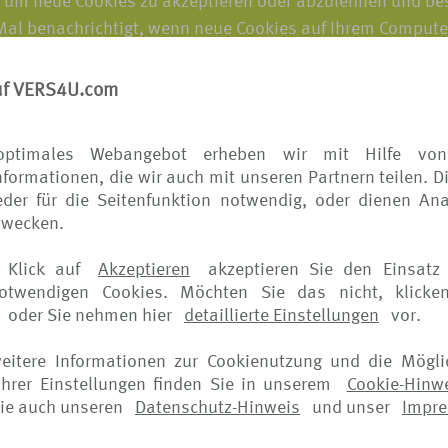
, um neue Cookies zu akzeptieren oder abzulehnen und be
 Mal benachrichtigt, wenn neue Cookies auf Ihrem Comput
, wie Sie Cookies verwalten können, finden Sie auf den W
uf VERS4U.com
 alle Cookies zu deaktivieren, werden Sie von unseren We
en. Zum Beispiel könnten Sie eventuell Ihrem Warenkorb k
optimales Webangebot erheben wir mit Hilfe von
formationen, die wir auch mit unseren Partnern teilen. D
eistungen in Anspruch nehmen, bei denen ansonsten ein Lo
der für die Seitenfunktion notwendig, oder dienen Ana
iten anderer Unternehmen zeigen, wird normalerweise das
zwecken.
ng darüber bereitgestellt, wie Sie ihre Einstellungen zu O
 Klick auf
Akzeptieren
akzeptieren Sie den Einsatz 
seite verfügbar.
notwendigen Cookies. Möchten Sie das nicht, klicke
oder Sie nehmen hier
detaillierte Einstellungen
vor.
Versionen. Wir dürfen den Hinweis jederzeit ändern, daher 
weitere Informationen zur Cookienutzung und die Mögli
hrer Einstellungen finden Sie in unserem
Cookie-Hinw
iger Aktualisierungen. Falls die Änderungen bedeutsam si
ie auch unseren
Datenschutz-Hinweis
und unser
Impr
t bereit. Darüber hinaus verschicken wir eine elektronis
r angemessen erachten.