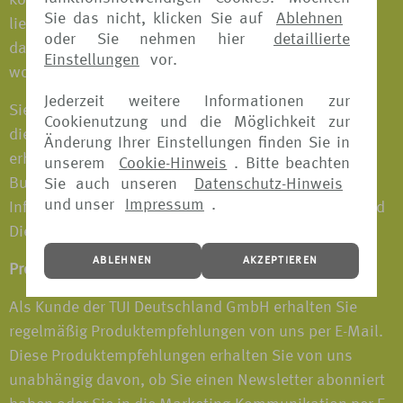
können Sie separat widerrufen. Selbstverständlich
Sie das nicht, klicken Sie auf
Ablehnen
liegt die Wahl ganz bei Ihnen. Wenn Sie uns sagen,
oder Sie nehmen hier
detaillierte
dass Sie keine Marketing-Informationen empfangen
Einstellungen
vor.
wollen, verpassen Sie großartige Angebote.
Jederzeit weitere Informationen zur
Sie würden dann aber ggf. trotzdem
Cookienutzung und die Möglichkeit zur
dienstleistungsbezogene Kommunikationen von uns
Änderung Ihrer Einstellungen finden Sie in
erhalten. Beispielsweise Bestätigungen von
unserem
Cookie-Hinweis
. Bitte beachten
Buchungen, die Sie bei uns tätigen sowie wichtige
Sie auch unseren
Datenschutz-Hinweis
und unser
Impressum
.
Informationen über die Nutzung unserer Produkte und
Dienstleistungen.
ABLEHNEN
AKZEPTIEREN
Produktempfehlungen per E-Mail
Als Kunde der TUI Deutschland GmbH erhalten Sie
regelmäßig Produktempfehlungen von uns per E-Mail.
Diese Produktempfehlungen erhalten Sie von uns
unabhängig davon, ob Sie einen Newsletter abonniert