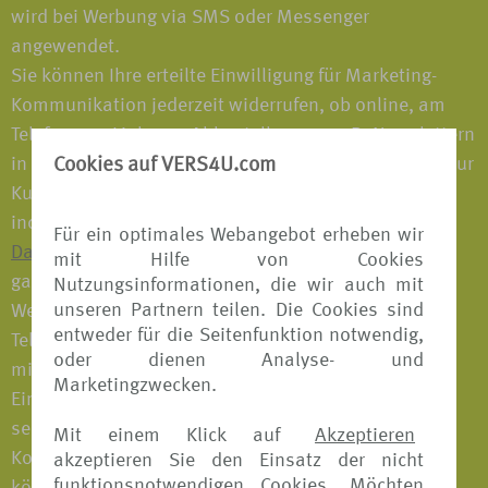
wird bei Werbung via SMS oder Messenger
angewendet.
Sie können Ihre erteilte Einwilligung für Marketing-
Kommunikation jederzeit widerrufen, ob online, am
Telefon, per Link zum Abbestellen von z. B. Newslettern
in unseren Marketing-Emails, mit der Antwort STOP zur
Cookies auf VERS4U.com
Kurzwahlnummer in unseren Marketing-SMS oder
indem Sie uns schreiben (z. B. per E-Mail an
Für ein optimales Webangebot erheben wir
Datenschutz@tui.de
). Sie können Ihre Einwilligung
mit Hilfe von Cookies
ganz oder teilweise widerrufen. Möchten Sie keine
Nutzungsinformationen, die wir auch mit
unseren Partnern teilen. Die Cookies sind
Werbung mehr über einen bestimmten Kanal (z. B.
entweder für die Seitenfunktion notwendig,
Telefon) mehr erhalten, können Sie uns dies ebenso
oder dienen Analyse- und
mitteilen wie einen Widerruf für sämtliche erteilten
Marketingzwecken.
Einwilligungen für Marketingzwecke. Auch einer
separat erteilten Einwilligung zur Marketing-
Mit einem Klick auf
Akzeptieren
Kommunikation durch Unternehmen der TUI Group
akzeptieren Sie den Einsatz der nicht
funktionsnotwendigen Cookies. Möchten