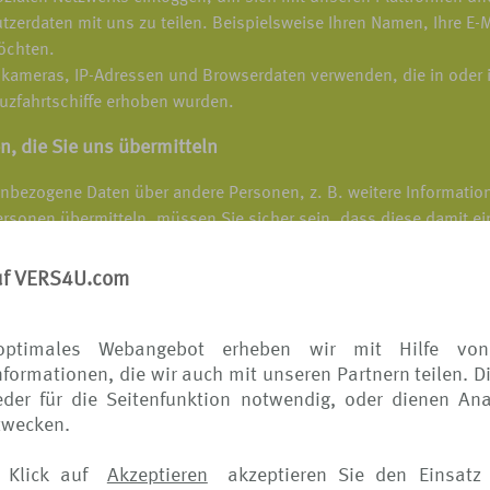
enutzerdaten mit uns zu teilen. Beispielsweise Ihren Namen, Ihre E
möchten.
ameras, IP-Adressen und Browserdaten verwenden, die in oder i
uzfahrtschiffe erhoben wurden.
, die Sie uns übermitteln
nbezogene Daten über andere Personen, z. B. weitere Informatio
sonen übermitteln, müssen Sie sicher sein, dass diese damit ei
r sorgen, dass diese Personen wissen, wie ihre personenbezogen
uf VERS4U.com
en
ie nachstehend erläutert, auf vielfältige Weise.
optimales Webangebot erheben wir mit Hilfe von
formationen, die wir auch mit unseren Partnern teilen. D
len, die Sie anfordern
der für die Seitenfunktion notwendig, oder dienen Ana
zwecken.
rbeiten, damit wir Ihren Account oder Ihre Buchung ver
Bestellungen und evtl. verlangten Rückerstattungen helfen
 Klick auf
Akzeptieren
akzeptieren Sie den Einsatz 