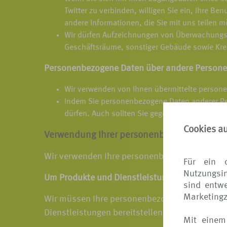
Twitter zu verbinden, willigen Sie ein, Ihre B
andere Informationen, die Sie mit uns teilen 
Wir dürfen Aufzeichnungen von Überwachungsk
Geschäftsräume, sonstiger Gebäude sowie Kre
Personenbezogene Daten über andere Personen
Wir verwenden von Ihnen übermittelte persone
Indem Sie personenbezogene Daten anderer Per
dürfen. Auch sollten Sie gegebenenfalls dafü
Cookies a
Verwendung Ihrer personenbezogenen Dat
Wir verwenden Ihre personenbezogenen Daten, w
Für ein 
Nutzungsin
Um Produkte und Dienstleistungen bereitzustel
sind entwe
Marketing
Wir müssen Ihre personenbezogenen Daten vera
Dienstleistungen bereitstellen und Ihnen bei 
Mit einem