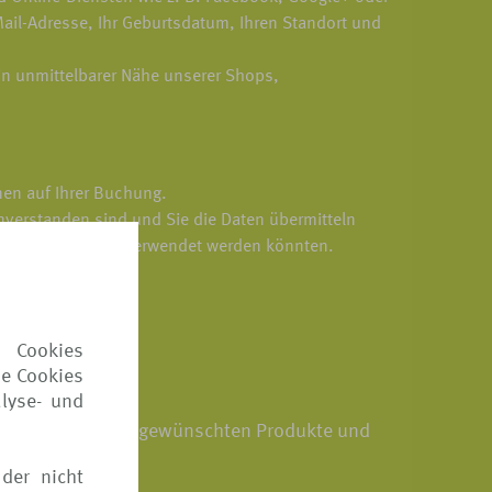
-Mail-Adresse, Ihr Geburtsdatum, Ihren Standort und
n unmittelbarer Nähe unserer Shops,
nen auf Ihrer Buchung.
nverstanden sind und Sie die Daten übermitteln
en Daten von uns verwendet werden könnten.
 Cookies
ie Cookies
lyse- und
walten, Ihnen die gewünschten Produkte und
 zu können.
der nicht