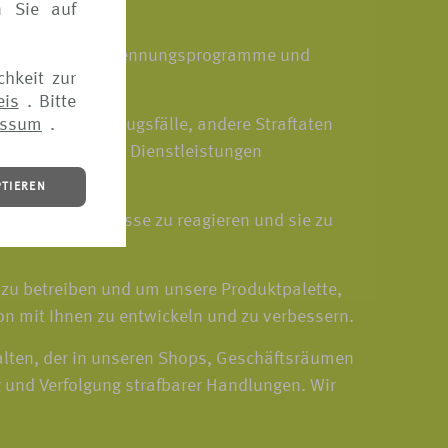
n Sie auf
e- bzw. Kundenerkennungsprogramme und
chkeit zur
eis
. Bitte
essum
.
tzen sowie Betrugsfälle, andere Straftaten
, dass Sie unsere Dienstleistungen
PTIEREN
iche Vorkommnisse zu reagieren und sie zu
zu betreiben und um unsere Produktpalette,
n mit Ihnen zu entwickeln und zu verbessern.
lten, der in unseren Shops, Geschäftsräumen
 und Verfolgung strafbarer Handlungen. Wir