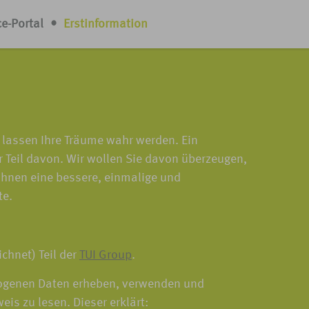
ce-Portal
•
Erstinformation
 lassen Ihre Träume wahr werden. Ein
r Teil davon. Wir wollen Sie davon überzeugen,
Ihnen eine bessere, einmalige und
te.
chnet) Teil der
TUI Group
.
ezogenen Daten erheben, verwenden und
eis zu lesen. Dieser erklärt: