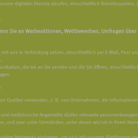
unsere digitalen Dienste abrufen, einschließlich Betriebssystem,
.
wenn Sie an Werbeaktionen, Wettbewerben, Umfragen über 
 mit uns in Verbindung setzen, einschließlich per E-Mail, Post un
,
ikation, die wir an Sie senden und die Sie öffnen, einschließlich
agen.
n
n Quellen verwenden, z. B. von Unternehmen, die Informationen
ter und medizinische Angestellte dürfen relevante personenbezog
, und zwar unter Umständen, unter denen wir/sie in Ihrem Name
ozialen Netzwerks einloggen, um sich mit unseren Plattformen un