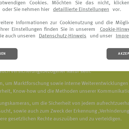
notwendigen Cookies. Möchten Sie das nicht, klicke
 Alltagsbetrieb zu verwalten und verbessern
oder Sie nehmen hier
detaillierte Einstellungen
vor.
unsere Produkte, Webseiten, mobilen Apps, Kundentreu
weitere Informationen zur Cookienutzung und die Mögli
verbessern.
hrer Einstellungen finden Sie in unserem
Cookie-Hinw
ie auch unseren
Datenschutz-Hinweis
und unser
Impr
genutzt werden, um Ihre personenbezogenen Daten zu schü
kennen und zu verhindern. Dies hilft uns sicherzustellen
NEN
AKZE
 um auf Sicherheitsvorfälle, Störungen oder andere ähnl
 auch versicherungsbezogener Natur sein.
, um Marktforschung sowie interne Weiterentwicklungen 
erheit, Know-how und die Methoden unserer Kommunikatio
gskameras, um die Sicherheit von jedem aufrechtzuerha
ucht, sowie auch zum Zweck der Erkennung ,Verhinderung
sere gesetzlichen Rechte auszuüben und zu verteidigen.