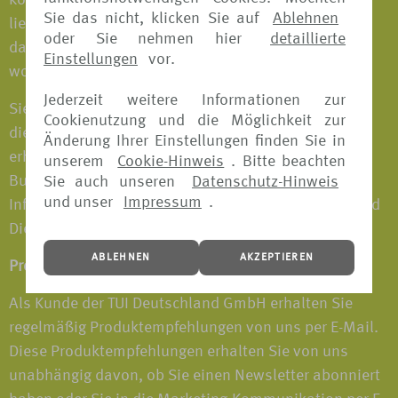
können Sie separat widerrufen. Selbstverständlich
Sie das nicht, klicken Sie auf
Ablehnen
liegt die Wahl ganz bei Ihnen. Wenn Sie uns sagen,
oder Sie nehmen hier
detaillierte
dass Sie keine Marketing-Informationen empfangen
Einstellungen
vor.
wollen, verpassen Sie großartige Angebote.
Jederzeit weitere Informationen zur
Sie würden dann aber ggf. trotzdem
Cookienutzung und die Möglichkeit zur
dienstleistungsbezogene Kommunikationen von uns
Änderung Ihrer Einstellungen finden Sie in
erhalten. Beispielsweise Bestätigungen von
unserem
Cookie-Hinweis
. Bitte beachten
Buchungen, die Sie bei uns tätigen sowie wichtige
Sie auch unseren
Datenschutz-Hinweis
und unser
Impressum
.
Informationen über die Nutzung unserer Produkte und
Dienstleistungen.
ABLEHNEN
AKZEPTIEREN
Produktempfehlungen per E-Mail
Als Kunde der TUI Deutschland GmbH erhalten Sie
regelmäßig Produktempfehlungen von uns per E-Mail.
Diese Produktempfehlungen erhalten Sie von uns
unabhängig davon, ob Sie einen Newsletter abonniert