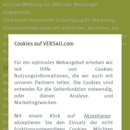
wird bei Werbung via SMS oder Messenger
angewendet.
Sie können Ihre erteilte Einwilligung für Marketing-
Kommunikation jederzeit widerrufen, ob online, am
Telefon, per Link zum Abbestellen von z. B. Newslettern
in unseren Marketing-Emails, mit der Antwort STOP zur
Cookies auf VERS4U.com
Kurzwahlnummer in unseren Marketing-SMS oder
indem Sie uns schreiben (z. B. per E-Mail an
Für ein optimales Webangebot erheben wir
Datenschutz@tui.de
). Sie können Ihre Einwilligung
mit Hilfe von Cookies
ganz oder teilweise widerrufen. Möchten Sie keine
Nutzungsinformationen, die wir auch mit
unseren Partnern teilen. Die Cookies sind
Werbung mehr über einen bestimmten Kanal (z. B.
entweder für die Seitenfunktion notwendig,
Telefon) mehr erhalten, können Sie uns dies ebenso
oder dienen Analyse- und
mitteilen wie einen Widerruf für sämtliche erteilten
Marketingzwecken.
Einwilligungen für Marketingzwecke. Auch einer
separat erteilten Einwilligung zur Marketing-
Mit einem Klick auf
Akzeptieren
Kommunikation durch Unternehmen der TUI Group
akzeptieren Sie den Einsatz der nicht
funktionsnotwendigen Cookies. Möchten