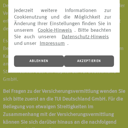
Deutschland GmbH zu bezahlen, sondern bereits in der
Jederzeit weitere Informationen zur
Versicherungsprämie enthalten. Weitere Vergütungen
Cookienutzung und die Möglichkeit zur
erhält TUI Deutschland GmbH im Zusammenhang mit
Änderung Ihrer Einstellungen finden Sie in
der Vermittlung nicht.
unserem
Cookie-Hinweis
. Bitte beachten
Sie auch unseren
Datenschutz-Hinweis
Es bestehen keine direkten oder indirekten
und unser
Impressum
.
Beteiligungen von über 10% an Stimmrechten oder am
Kapital eines Versicherungsunternehmens oder –
ABLEHNEN
AKZEPTIEREN
andersherum – von Versicherungsunternehmen an
Stimmrechten oder am Kapital der TUI Deutschland
GmbH.
Bei Fragen zu der Versicherungsvermittlung wenden Sie
sich bitte zuerst an die TUI Deutschland GmbH. Für die
Beilegung von etwaigen Streitigkeiten im
Zusammenhang mit der Versicherungsvermittlung
können Sie sich darüber hinaus an die nachfolgend