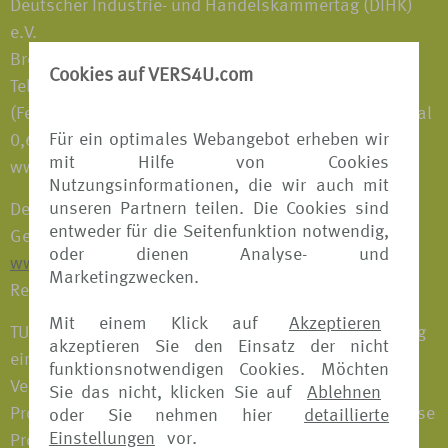
Deutscher Industrie- und Handelskammertag (DIHK)
e.V.
Breite Straße 29, D-10178 Berlin
Cookies auf VERS4U.com
Telefon: 0180 600 58 50
(Festnetzpreis 0,20 €/Anruf; Mobilfunkpreise maximal
Für ein optimales Webangebot erheben wir
0,60 €/Anruf)
mit Hilfe von Cookies
www.vermittlerregister.info
Nutzungsinformationen, die wir auch mit
unseren Partnern teilen. Die Cookies sind
Der Erlaubnisumfang gemäß § 34d Abs. 1 der
entweder für die Seitenfunktion notwendig,
Gewerbeordnung ist auf der Internetseite:
oder dienen Analyse- und
www.vermittlerregister.info
unter obiger
Marketingzwecken.
Registernummer einsehbar.
Mit einem Klick auf
Akzeptieren
TUI Deutschland GmbH bietet im Zuge der Vermittlung
akzeptieren Sie den Einsatz der nicht
eine Beratung an und erhält für die erfolgreiche
funktionsnotwendigen Cookies. Möchten
Vermittlung eines Versicherungsvertrages eine
Sie das nicht, klicken Sie auf
Ablehnen
Provision vom jeweiligen Versicherungsanbieter. Diese
oder Sie nehmen hier
detaillierte
Einstellungen
vor.
Provision ist somit nicht separat von Ihnen an TUI