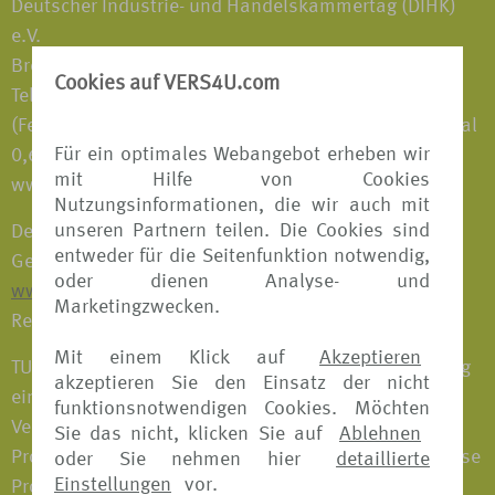
Deutscher Industrie- und Handelskammertag (DIHK)
e.V.
Breite Straße 29, D-10178 Berlin
Cookies auf VERS4U.com
Telefon: 0180 600 58 50
(Festnetzpreis 0,20 €/Anruf; Mobilfunkpreise maximal
Für ein optimales Webangebot erheben wir
0,60 €/Anruf)
mit Hilfe von Cookies
www.vermittlerregister.info
Nutzungsinformationen, die wir auch mit
unseren Partnern teilen. Die Cookies sind
Der Erlaubnisumfang gemäß § 34d Abs. 1 der
entweder für die Seitenfunktion notwendig,
Gewerbeordnung ist auf der Internetseite:
oder dienen Analyse- und
www.vermittlerregister.info
unter obiger
Marketingzwecken.
Registernummer einsehbar.
Mit einem Klick auf
Akzeptieren
TUI Deutschland GmbH bietet im Zuge der Vermittlung
akzeptieren Sie den Einsatz der nicht
eine Beratung an und erhält für die erfolgreiche
funktionsnotwendigen Cookies. Möchten
Vermittlung eines Versicherungsvertrages eine
Sie das nicht, klicken Sie auf
Ablehnen
Provision vom jeweiligen Versicherungsanbieter. Diese
oder Sie nehmen hier
detaillierte
Einstellungen
vor.
Provision ist somit nicht separat von Ihnen an TUI