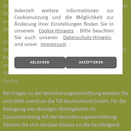
Deutschland GmbH zu bezahlen, sondern bereits in der
Jederzeit weitere Informationen zur
Versicherungsprämie enthalten. Weitere Vergütungen
Cookienutzung und die Möglichkeit zur
erhält TUI Deutschland GmbH im Zusammenhang mit
Änderung Ihrer Einstellungen finden Sie in
der Vermittlung nicht.
unserem
Cookie-Hinweis
. Bitte beachten
Sie auch unseren
Datenschutz-Hinweis
Es bestehen keine direkten oder indirekten
und unser
Impressum
.
Beteiligungen von über 10% an Stimmrechten oder am
Kapital eines Versicherungsunternehmens oder –
ABLEHNEN
AKZEPTIEREN
andersherum – von Versicherungsunternehmen an
Stimmrechten oder am Kapital der TUI Deutschland
GmbH.
Bei Fragen zu der Versicherungsvermittlung wenden Sie
sich bitte zuerst an die TUI Deutschland GmbH. Für die
Beilegung von etwaigen Streitigkeiten im
Zusammenhang mit der Versicherungsvermittlung
können Sie sich darüber hinaus an die nachfolgend