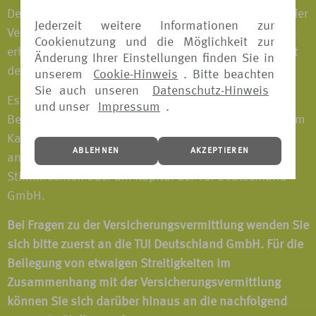
Deutschland GmbH zu bezahlen, sondern bereits in der
Jederzeit weitere Informationen zur
Versicherungsprämie enthalten. Weitere Vergütungen
Cookienutzung und die Möglichkeit zur
erhält TUI Deutschland GmbH im Zusammenhang mit
Änderung Ihrer Einstellungen finden Sie in
der Vermittlung nicht.
unserem
Cookie-Hinweis
. Bitte beachten
Sie auch unseren
Datenschutz-Hinweis
Es bestehen keine direkten oder indirekten
und unser
Impressum
.
Beteiligungen von über 10% an Stimmrechten oder am
Kapital eines Versicherungsunternehmens oder –
ABLEHNEN
AKZEPTIEREN
andersherum – von Versicherungsunternehmen an
Stimmrechten oder am Kapital der TUI Deutschland
GmbH.
Bei Fragen zu der Versicherungsvermittlung wenden Sie
sich bitte zuerst an die TUI Deutschland GmbH. Für die
Beilegung von etwaigen Streitigkeiten im
Zusammenhang mit der Versicherungsvermittlung
können Sie sich darüber hinaus an die nachfolgend