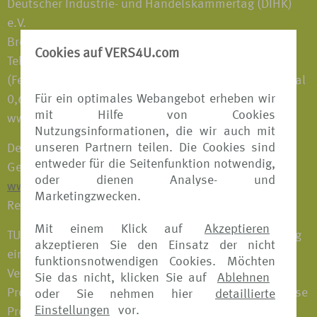
Deutscher Industrie- und Handelskammertag (DIHK)
e.V.
Breite Straße 29, D-10178 Berlin
Cookies auf VERS4U.com
Telefon: 0180 600 58 50
(Festnetzpreis 0,20 €/Anruf; Mobilfunkpreise maximal
Für ein optimales Webangebot erheben wir
0,60 €/Anruf)
mit Hilfe von Cookies
www.vermittlerregister.info
Nutzungsinformationen, die wir auch mit
unseren Partnern teilen. Die Cookies sind
Der Erlaubnisumfang gemäß § 34d Abs. 1 der
entweder für die Seitenfunktion notwendig,
Gewerbeordnung ist auf der Internetseite:
oder dienen Analyse- und
www.vermittlerregister.info
unter obiger
Marketingzwecken.
Registernummer einsehbar.
Mit einem Klick auf
Akzeptieren
TUI Deutschland GmbH bietet im Zuge der Vermittlung
akzeptieren Sie den Einsatz der nicht
eine Beratung an und erhält für die erfolgreiche
funktionsnotwendigen Cookies. Möchten
Vermittlung eines Versicherungsvertrages eine
Sie das nicht, klicken Sie auf
Ablehnen
Provision vom jeweiligen Versicherungsanbieter. Diese
oder Sie nehmen hier
detaillierte
Einstellungen
vor.
Provision ist somit nicht separat von Ihnen an TUI