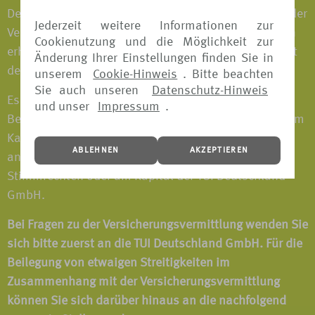
Deutschland GmbH zu bezahlen, sondern bereits in der
Jederzeit weitere Informationen zur
Versicherungsprämie enthalten. Weitere Vergütungen
Cookienutzung und die Möglichkeit zur
erhält TUI Deutschland GmbH im Zusammenhang mit
Änderung Ihrer Einstellungen finden Sie in
der Vermittlung nicht.
unserem
Cookie-Hinweis
. Bitte beachten
Sie auch unseren
Datenschutz-Hinweis
Es bestehen keine direkten oder indirekten
und unser
Impressum
.
Beteiligungen von über 10% an Stimmrechten oder am
Kapital eines Versicherungsunternehmens oder –
ABLEHNEN
AKZEPTIEREN
andersherum – von Versicherungsunternehmen an
Stimmrechten oder am Kapital der TUI Deutschland
GmbH.
Bei Fragen zu der Versicherungsvermittlung wenden Sie
sich bitte zuerst an die TUI Deutschland GmbH. Für die
Beilegung von etwaigen Streitigkeiten im
Zusammenhang mit der Versicherungsvermittlung
können Sie sich darüber hinaus an die nachfolgend