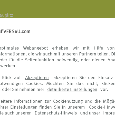
auglitz
rtreter
mit Erlaubnis nach § 34d Abs. 1 der Gewerbeordnun
uf VERS4U.com
optimales Webangebot erheben wir mit Hilfe von
formationen, die wir auch mit unseren Partnern teilen. D
der für die Seitenfunktion notwendig, oder dienen Ana
zwecken.
e
 Klick auf
Akzeptieren
akzeptieren Sie den Einsatz 
notwendigen Cookies. Möchten Sie das nicht, klicke
IHK) e.V.
oder Sie nehmen hier
detaillierte Einstellungen
vor.
weitere Informationen zur Cookienutzung und die Mögli
hrer Einstellungen finden Sie in unserem
Cookie-Hinw
 maximal 0,60 €/Anruf)
ie auch unseren
Datenschutz-Hinweis
und unser
Impr