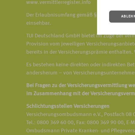
www.vermittlerregister.info
Der Erlaubnisumfang gemäß § 34d Abs. 1 der G
ABLEH
einsehbar.
TUI Deutschland GmbH bietet im Zuge der Vermi
Provision vom jeweiligen Versicherungsanbiet
bereits in der Versicherungsprämie enthalten
Es bestehen keine direkten oder indirekten B
andersherum – von Versicherungsunternehmen
Bei Fragen zu der Versicherungsvermittlung we
im Zusammenhang mit der Versicherungsvermit
Schlichtungsstellen Versicherungen
Versicherungsombudsmann e.V., Postfach 08 0
Tel.: 0800 369 60 00, Fax: 0800 369 90 00, E-
Ombudsmann Private Kranken- und Pflegeversi