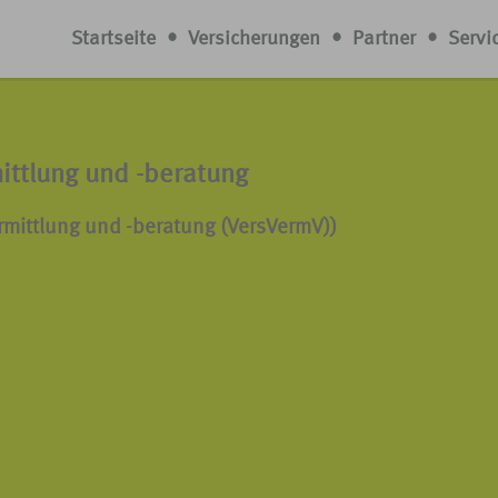
Startseite
•
Versicherungen
•
Partner
•
Servi
ittlung und -beratung
rmittlung und -beratung (VersVermV))