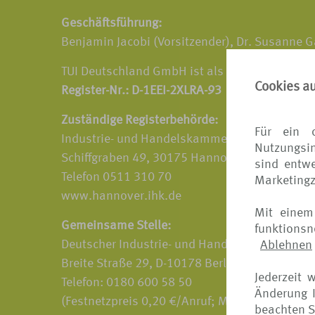
Geschäftsführung:
Benjamin Jacobi (Vorsitzender), Dr. Susanne G
TUI Deutschland GmbH ist als
Versicherungsve
Cookies a
Register-Nr.: D-1EEI-2XLRA-93
Zuständige Registerbehörde:
Für ein 
Industrie- und Handelskammer Hannover
Nutzungsin
Schiffgraben 49, 30175 Hannover
sind entwe
Telefon 0511 310 70
Marketing
www.hannover.ihk.d
Mit einem
Gemeinsame Stelle:
funktions
Deutscher Industrie- und Handelskammertag (D
Ablehnen
Breite Straße 29, D-10178 Berlin
Jederzeit 
Telefon: 0180 600 58 50
Änderung I
(Festnetzpreis 0,20 €/Anruf; Mobilfunkpreise
beachten S