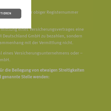
gister.info
unter obiger Registernummer
PTIEREN
ermittlung eines Versicherungsvertrages eine
 TUI Deutschland GmbH zu bezahlen, sondern
sammenhang mit der Vermittlung nicht.
al eines Versicherungsunternehmens oder –
GmbH.
ür die Beilegung von etwaigen Streitigkeiten
d genannte Stelle wenden: