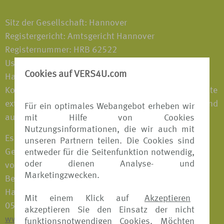
Sitz der Gesellschaft: Hannover
Registergericht: Amtsgericht Hannover
Registernummer: HRB 62522
Ust-Ident.-Nr. DE 242380569
Cookies auf VERS4U.com
Haftungshinweis: Trotz sorgfältiger inhaltlicher
Kontrolle übernehmen wir keine Haftung für die Inhalte
externer Links. Für den Inhalt der verlinkten Seiten sind
Für ein optimales Webangebot erheben wir
ausschließlich deren Betreiber verantwortlich.
mit Hilfe von Cookies
Nutzungsinformationen, die wir auch mit
Es ist eine Gewerbeerlaubnis nach § 34d Abs. 1
unseren Partnern teilen. Die Cookies sind
Gewerbeordnung als Versicherungsvertreter
entweder für die Seitenfunktion notwendig,
oder dienen Analyse- und
vorhanden; zuständige Aufsichtsbehörde und
Marketingzwecken.
Berufskammer: Industrie- und Handelskammer
Hannover, Schiffgraben 49, 30175 Hannover, Tel.:
Mit einem Klick auf
Akzeptieren
0511 310 7 0, Fax: 0511 310 74 36,
akzeptieren Sie den Einsatz der nicht
www.hannover.ihk.de
funktionsnotwendigen Cookies. Möchten