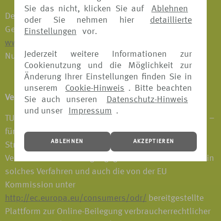
Sie das nicht, klicken Sie auf
Ablehnen
Der Erlaubnisumfang gemäß § 34d Absatz 1 der
oder Sie nehmen hier
detaillierte
Gewerbeordnung ist auf der Internetseite:
Einstellungen
vor.
www.vermittlerregister.info
unter folgender Register-
Jederzeit weitere Informationen zur
Nummer einsehbar: D-1EEI-2XLRA-93.
Cookienutzung und die Möglichkeit zur
Änderung Ihrer Einstellungen finden Sie in
unserem
Cookie-Hinweis
. Bitte beachten
Verbraucherstreitbeilegung / OS-Plattform
Sie auch unseren
Datenschutz-Hinweis
und unser
Impressum
.
TUI Deutschland GmbH nimmt derzeit nicht an einem –
für sie freiwilligen – Verfahren zur alternativen
ABLEHNEN
AKZEPTIEREN
Streitbeilegung nach dem
Verbraucherstreitbeilegungsgesetz teil. Daher kann ein
solches Verfahren und auch die von der EU
Kommission unter
http://ec.europa.eu/consumers/odr/
bereitgestellte
Plattform zur Online-Beilegung verbraucherrechtlicher