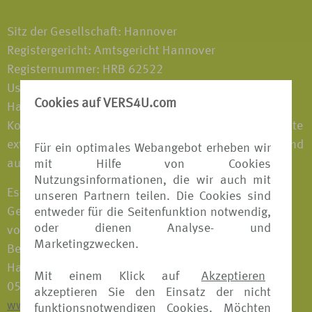
Sitz der Gesellschaft: Hannover
Registergericht: Amtsgericht Hannover
Registernummer: HRB 62522
Ust-Ident.-Nr. DE 242380569
Cookies auf VERS4U.com
Haftungshinweis: Trotz sorgfältiger inhaltlicher
Kontrolle übernehmen wir keine Haftung für die Inhalte
externer Links. Für den Inhalt der verlinkten Seiten sind
Für ein optimales Webangebot erheben wir
ausschließlich deren Betreiber verantwortlich.
mit Hilfe von Cookies
Nutzungsinformationen, die wir auch mit
Es ist eine Gewerbeerlaubnis nach § 34d Abs. 1
unseren Partnern teilen. Die Cookies sind
Gewerbeordnung als Versicherungsvertreter
entweder für die Seitenfunktion notwendig,
oder dienen Analyse- und
vorhanden; zuständige Aufsichtsbehörde und
Marketingzwecken.
Berufskammer: Industrie- und Handelskammer
Hannover, Schiffgraben 49, 30175 Hannover, Tel.:
Mit einem Klick auf
Akzeptieren
0511 310 7 0, Fax: 0511 310 74 36,
akzeptieren Sie den Einsatz der nicht
www.hannover.ihk.de
funktionsnotwendigen Cookies. Möchten