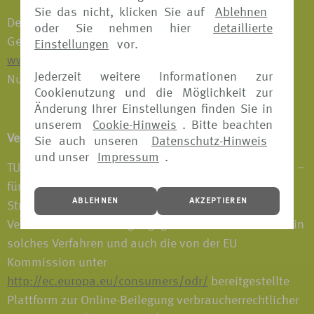
Sie das nicht, klicken Sie auf
Ablehnen
Der Erlaubnisumfang gemäß § 34d Absatz 1 der
oder Sie nehmen hier
detaillierte
Gewerbeordnung ist auf der Internetseite:
Einstellungen
vor.
www.vermittlerregister.info
unter folgender Register-
Jederzeit weitere Informationen zur
Nummer einsehbar: D-1EEI-2XLRA-93.
Cookienutzung und die Möglichkeit zur
Änderung Ihrer Einstellungen finden Sie in
unserem
Cookie-Hinweis
. Bitte beachten
Verbraucherstreitbeilegung / OS-Plattform
Sie auch unseren
Datenschutz-Hinweis
und unser
Impressum
.
TUI Deutschland GmbH nimmt derzeit nicht an einem –
für sie freiwilligen – Verfahren zur alternativen
ABLEHNEN
AKZEPTIEREN
Streitbeilegung nach dem
Verbraucherstreitbeilegungsgesetz teil. Daher kann ein
solches Verfahren und auch die von der EU
Kommission unter
http://ec.europa.eu/consumers/odr/
bereitgestellte
Plattform zur Online-Beilegung verbraucherrechtlicher