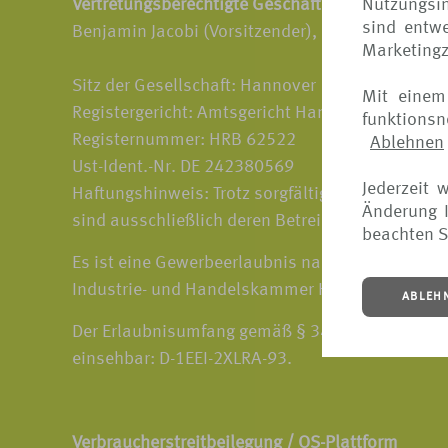
Nutzungsin
Vertretungsberechtigte Geschäftsführer:
sind entwe
Benjamin Jacobi (Vorsitzender), Dr. Susanne Gau
Marketing
Sitz der Gesellschaft: Hannover
Mit einem
Registergericht: Amtsgericht Hannover
funktions
Registernummer: HRB 62522
Ablehnen
Ust-Ident.-Nr. DE 242380569
Jederzeit 
Haftungshinweis: Trotz sorgfältiger inhaltlicher 
Änderung I
sind ausschließlich deren Betreiber verantw
beachten S
Es ist eine Gewerbeerlaubnis nach § 34d Abs. 
Industrie- und Handelskammer Hannover, Schiffg
ABLEH
Der Erlaubnisumfang gemäß § 34d Absatz 1 der G
einsehbar: D-1EEI-2XLRA-93.
Verbraucherstreitbeilegung / OS-Plattform