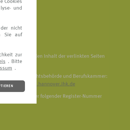
ie Cookies
lyse- und
der nicht
n Sie auf
chkeit zur
rner Links. Für den Inhalt der verlinkten Seiten
eis
. Bitte
essum
.
zuständige Aufsichtsbehörde und Berufskammer:
 310 74 36,
www.hannover.ihk.de
PTIEREN
egister.info
unter folgender Register-Nummer