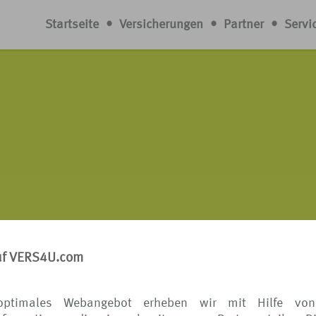
Startseite
•
Versicherungen
•
Partner
•
Servi
uf VERS4U.com
optimales Webangebot erheben wir mit Hilfe von