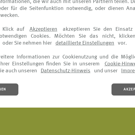
formationen, die wir auch mit unseren Partnern teilen. D
der für die Seitenfunktion notwendig, oder dienen Ana
glitz
zwecken.
 Klick auf
Akzeptieren
akzeptieren Sie den Einsatz 
notwendigen Cookies. Möchten Sie das nicht, klicke
oder Sie nehmen hier
detaillierte Einstellungen
vor.
weitere Informationen zur Cookienutzung und die Mögli
Kontrolle übernehmen wir keine Haftung für die Inhalte exte
hrer Einstellungen finden Sie in unserem
Cookie-Hinw
ortlich.
ie auch unseren
Datenschutz-Hinweis
und unser
Impr
1 Gewerbeordnung als Versicherungsvertreter vorhanden; 
raben 49, 30175 Hannover, Tel.: 0511 310 7 0, Fax: 0511
NEN
AKZE
ewerbeordnung ist auf der Internetseite:
www.vermittlerr