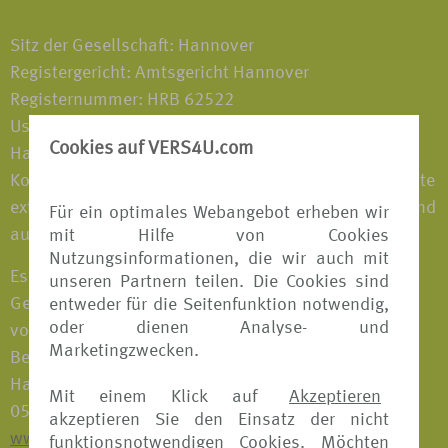
Sitz der Gesellschaft: Hannover
Registergericht: Amtsgericht Hannover
Registernummer: HRB 62522
Ust-Ident.-Nr. DE 242380569
Cookies auf VERS4U.com
Haftungshinweis: Trotz sorgfältiger inhaltlicher
Kontrolle übernehmen wir keine Haftung für die Inhalte
externer Links. Für den Inhalt der verlinkten Seiten sind
Für ein optimales Webangebot erheben wir
ausschließlich deren Betreiber verantwortlich.
mit Hilfe von Cookies
Nutzungsinformationen, die wir auch mit
Es ist eine Gewerbeerlaubnis nach § 34d Abs. 1
unseren Partnern teilen. Die Cookies sind
Gewerbeordnung als Versicherungsvertreter
entweder für die Seitenfunktion notwendig,
oder dienen Analyse- und
vorhanden; zuständige Aufsichtsbehörde und
Marketingzwecken.
Berufskammer: Industrie- und Handelskammer
Hannover, Schiffgraben 49, 30175 Hannover, Tel.:
Mit einem Klick auf
Akzeptieren
0511 310 7 0, Fax: 0511 310 74 36,
akzeptieren Sie den Einsatz der nicht
www.hannover.ihk.de
funktionsnotwendigen Cookies. Möchten