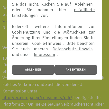
Sie das nicht, klicken Sie auf
Ablehnen
Der Erlaubnisumfang gemäß § 34d Absatz 1 der
oder Sie nehmen hier
detaillierte
Gewerbeordnung ist auf der Internetseite:
Einstellungen
vor.
www.vermittlerregister.info
unter folgender Register-
Jederzeit weitere Informationen zur
Nummer einsehbar: D-1EEI-2XLRA-93.
Cookienutzung und die Möglichkeit zur
Änderung Ihrer Einstellungen finden Sie in
unserem
Cookie-Hinweis
. Bitte beachten
Verbraucherstreitbeilegung / OS-Plattform
Sie auch unseren
Datenschutz-Hinweis
und unser
Impressum
.
TUI Deutschland GmbH nimmt derzeit nicht an einem –
für sie freiwilligen – Verfahren zur alternativen
ABLEHNEN
AKZEPTIEREN
Streitbeilegung nach dem
Verbraucherstreitbeilegungsgesetz teil. Daher kann ein
solches Verfahren und auch die von der EU
Kommission unter
http://ec.europa.eu/consumers/odr/
bereitgestellte
Plattform zur Online-Beilegung verbraucherrechtlicher