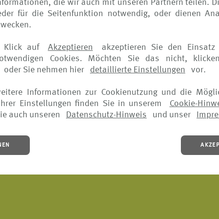
formationen, die wir auch mit unseren Partnern teilen. D
der für die Seitenfunktion notwendig, oder dienen Ana
glitz
zwecken.
 Klick auf
Akzeptieren
akzeptieren Sie den Einsatz 
notwendigen Cookies. Möchten Sie das nicht, klicke
oder Sie nehmen hier
detaillierte Einstellungen
vor.
weitere Informationen zur Cookienutzung und die Mögli
Kontrolle übernehmen wir keine Haftung für die Inhalte exte
hrer Einstellungen finden Sie in unserem
Cookie-Hinw
ortlich.
ie auch unseren
Datenschutz-Hinweis
und unser
Impr
1 Gewerbeordnung als Versicherungsvertreter vorhanden; 
raben 49, 30175 Hannover, Tel.: 0511 310 7 0, Fax: 0511
NEN
AKZE
ewerbeordnung ist auf der Internetseite:
www.vermittlerr