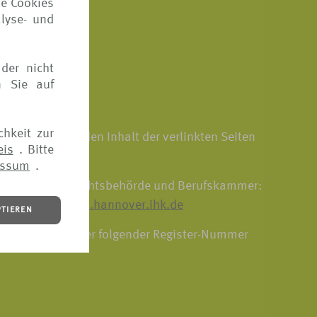
ie Cookies
lyse- und
der nicht
n Sie auf
chkeit zur
rner Links. Für den Inhalt der verlinkten Seiten
eis
. Bitte
essum
.
zuständige Aufsichtsbehörde und Berufskammer:
 310 74 36,
www.hannover.ihk.de
PTIEREN
egister.info
unter folgender Register-Nummer