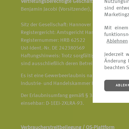
Nutzungsin
Vertretungsberechtigte Geschäftsführer:
sind entwe
Benjamin Jacobi (Vorsitzender), Dr. Susanne Gau
Marketing
Sitz der Gesellschaft: Hannover
Mit einem
Registergericht: Amtsgericht Hannover
funktions
Registernummer: HRB 62522
Ablehnen
Ust-Ident.-Nr. DE 242380569
Jederzeit 
Haftungshinweis: Trotz sorgfältiger inhaltlicher 
Änderung I
sind ausschließlich deren Betreiber verantw
beachten S
Es ist eine Gewerbeerlaubnis nach § 34d Abs. 
Industrie- und Handelskammer Hannover, Schiffg
ABLEH
Der Erlaubnisumfang gemäß § 34d Absatz 1 der G
einsehbar: D-1EEI-2XLRA-93.
Verbraucherstreitbeilegung / OS-Plattform