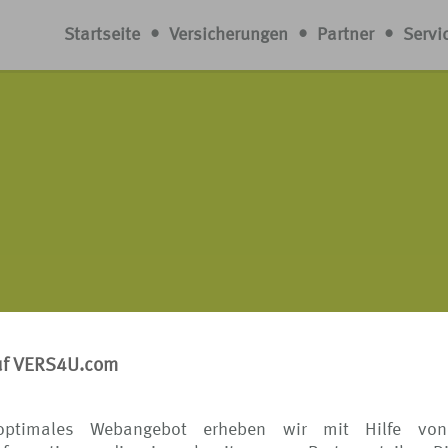
Startseite
•
Versicherungen
•
Partner
•
Servi
uf VERS4U.com
optimales Webangebot erheben wir mit Hilfe von