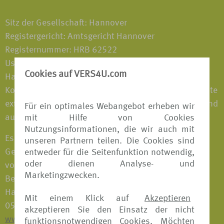
Sitz der Gesellschaft: Hannover
Registergericht: Amtsgericht Hannover
Registernummer: HRB 62522
Ust-Ident.-Nr. DE 242380569
Cookies auf VERS4U.com
Haftungshinweis: Trotz sorgfältiger inhaltlicher
Kontrolle übernehmen wir keine Haftung für die Inhalte
externer Links. Für den Inhalt der verlinkten Seiten sind
Für ein optimales Webangebot erheben wir
ausschließlich deren Betreiber verantwortlich.
mit Hilfe von Cookies
Nutzungsinformationen, die wir auch mit
Es ist eine Gewerbeerlaubnis nach § 34d Abs. 1
unseren Partnern teilen. Die Cookies sind
Gewerbeordnung als Versicherungsvertreter
entweder für die Seitenfunktion notwendig,
oder dienen Analyse- und
vorhanden; zuständige Aufsichtsbehörde und
Marketingzwecken.
Berufskammer: Industrie- und Handelskammer
Hannover, Schiffgraben 49, 30175 Hannover, Tel.:
Mit einem Klick auf
Akzeptieren
0511 310 7 0, Fax: 0511 310 74 36,
akzeptieren Sie den Einsatz der nicht
www.hannover.ihk.de
funktionsnotwendigen Cookies. Möchten