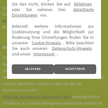
Sie das nicht, klicken Sie auf
Ablehnen
Der Erlaubnisumfang gemäß § 34d Absatz 1 der
oder Sie nehmen hier
detaillierte
Gewerbeordnung ist auf der Internetseite:
Einstellungen
vor.
www.vermittlerregister.info
unter folgender Register-
Jederzeit weitere Informationen zur
Nummer einsehbar: D-1EEI-2XLRA-93.
Cookienutzung und die Möglichkeit zur
Änderung Ihrer Einstellungen finden Sie in
unserem
Cookie-Hinweis
. Bitte beachten
Verbraucherstreitbeilegung / OS-Plattform
Sie auch unseren
Datenschutz-Hinweis
und unser
Impressum
.
TUI Deutschland GmbH nimmt derzeit nicht an einem –
für sie freiwilligen – Verfahren zur alternativen
ABLEHNEN
AKZEPTIEREN
Streitbeilegung nach dem
Verbraucherstreitbeilegungsgesetz teil. Daher kann ein
solches Verfahren und auch die von der EU
Kommission unter
http://ec.europa.eu/consumers/odr/
bereitgestellte
Plattform zur Online-Beilegung verbraucherrechtlicher