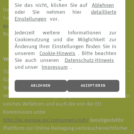
Sie das nicht, klicken Sie auf
Ablehnen
Der Erlaubnisumfang gemäß § 34d Absatz 1 der
oder Sie nehmen hier
detaillierte
Gewerbeordnung ist auf der Internetseite:
Einstellungen
vor.
www.vermittlerregister.info
unter folgender Register-
Jederzeit weitere Informationen zur
Nummer einsehbar: D-1EEI-2XLRA-93.
Cookienutzung und die Möglichkeit zur
Änderung Ihrer Einstellungen finden Sie in
unserem
Cookie-Hinweis
. Bitte beachten
Verbraucherstreitbeilegung / OS-Plattform
Sie auch unseren
Datenschutz-Hinweis
und unser
Impressum
.
TUI Deutschland GmbH nimmt derzeit nicht an einem –
für sie freiwilligen – Verfahren zur alternativen
ABLEHNEN
AKZEPTIEREN
Streitbeilegung nach dem
Verbraucherstreitbeilegungsgesetz teil. Daher kann ein
solches Verfahren und auch die von der EU
Kommission unter
http://ec.europa.eu/consumers/odr/
bereitgestellte
Plattform zur Online-Beilegung verbraucherrechtlicher