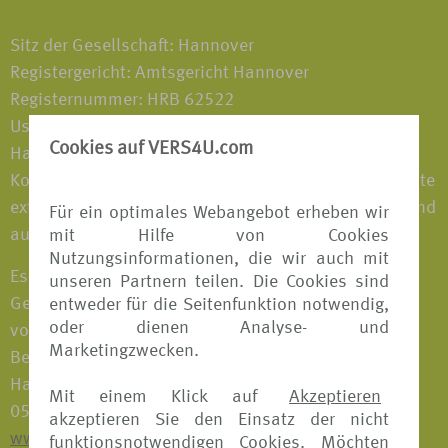
Sitz der Gesellschaft: Hannover
Registergericht: Amtsgericht Hannover
Registernummer: HRB 62522
Ust-Ident.-Nr. DE 242380569
Cookies auf VERS4U.com
Haftungshinweis: Trotz sorgfältiger inhaltlicher
Kontrolle übernehmen wir keine Haftung für die Inhalte
externer Links. Für den Inhalt der verlinkten Seiten sind
Für ein optimales Webangebot erheben wir
ausschließlich deren Betreiber verantwortlich.
mit Hilfe von Cookies
Nutzungsinformationen, die wir auch mit
Es ist eine Gewerbeerlaubnis nach § 34d Abs. 1
unseren Partnern teilen. Die Cookies sind
Gewerbeordnung als Versicherungsvertreter
entweder für die Seitenfunktion notwendig,
oder dienen Analyse- und
vorhanden; zuständige Aufsichtsbehörde und
Marketingzwecken.
Berufskammer: Industrie- und Handelskammer
Hannover, Schiffgraben 49, 30175 Hannover, Tel.:
Mit einem Klick auf
Akzeptieren
0511 310 7 0, Fax: 0511 310 74 36,
akzeptieren Sie den Einsatz der nicht
www.hannover.ihk.de
funktionsnotwendigen Cookies. Möchten