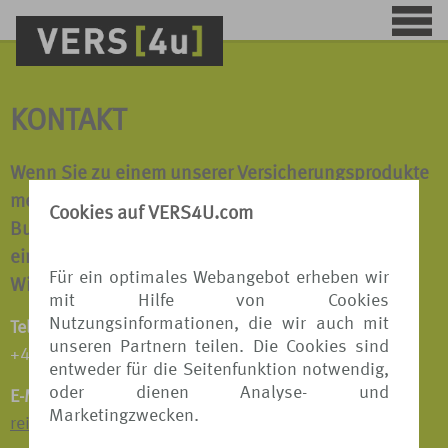
KONTAKT
Wenn Sie zu einem unserer Versicherungsprodukte
mehr erfahren möchten oder wir Ihnen bei einer
Cookies auf VERS4U.com
Buchung behilflich sein dürfen, sprechen Sie uns
einfach an.
Für ein optimales Webangebot erheben wir
Wir beraten Sie gerne!
mit Hilfe von Cookies
Nutzungsinformationen, die wir auch mit
Telefon:
unseren Partnern teilen. Die Cookies sind
+49 511 8798 9809
entweder für die Seitenfunktion notwendig,
oder dienen Analyse- und
E-Mail:
Marketingzwecken.
reiseversicherungen@tui.de