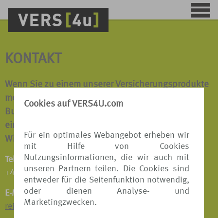
KONTAKT
Wenn Sie zu einem unserer Versicherungsprodukte
mehr erfahren möchten oder wir Ihnen bei einer
Cookies auf VERS4U.com
Buchung behilflich sein dürfen, sprechen Sie uns
einfach an.
Für ein optimales Webangebot erheben wir
Wir beraten Sie gerne!
mit Hilfe von Cookies
Nutzungsinformationen, die wir auch mit
Telefon:
unseren Partnern teilen. Die Cookies sind
+49 511 8798 9809
entweder für die Seitenfunktion notwendig,
oder dienen Analyse- und
E-Mail:
Marketingzwecken.
reiseversicherungen@tui.de