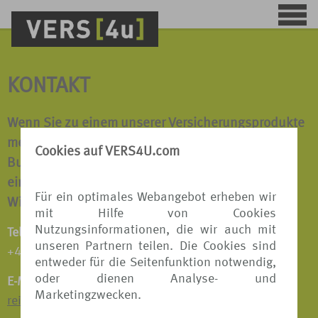
KONTAKT
Wenn Sie zu einem unserer Versicherungsprodukte
mehr erfahren möchten oder wir Ihnen bei einer
Cookies auf VERS4U.com
Buchung behilflich sein dürfen, sprechen Sie uns
einfach an.
Für ein optimales Webangebot erheben wir
Wir beraten Sie gerne!
mit Hilfe von Cookies
Nutzungsinformationen, die wir auch mit
Telefon:
unseren Partnern teilen. Die Cookies sind
+49 511 8798 9809
entweder für die Seitenfunktion notwendig,
oder dienen Analyse- und
E-Mail:
Marketingzwecken.
reiseversicherungen@tui.de