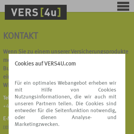
KONTAKT
Wenn Sie zu einem unserer Versicherungsprodukte
mehr erfahren möchten oder wir Ihnen bei einer
Cookies auf VERS4U.com
Buchung behilflich sein dürfen, sprechen Sie uns
einfach an.
Für ein optimales Webangebot erheben wir
Wir beraten Sie gerne!
mit Hilfe von Cookies
Nutzungsinformationen, die wir auch mit
Telefon:
unseren Partnern teilen. Die Cookies sind
+49 511 8798 9809
entweder für die Seitenfunktion notwendig,
oder dienen Analyse- und
E-Mail:
Marketingzwecken.
reiseversicherungen@tui.de