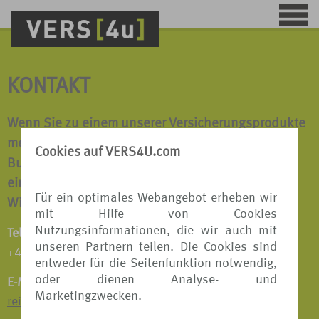
KONTAKT
Wenn Sie zu einem unserer Versicherungsprodukte
mehr erfahren möchten oder wir Ihnen bei einer
Cookies auf VERS4U.com
Buchung behilflich sein dürfen, sprechen Sie uns
einfach an.
Für ein optimales Webangebot erheben wir
Wir beraten Sie gerne!
mit Hilfe von Cookies
Nutzungsinformationen, die wir auch mit
Telefon:
unseren Partnern teilen. Die Cookies sind
+49 511 8798 9809
entweder für die Seitenfunktion notwendig,
oder dienen Analyse- und
E-Mail:
Marketingzwecken.
reiseversicherungen@tui.de