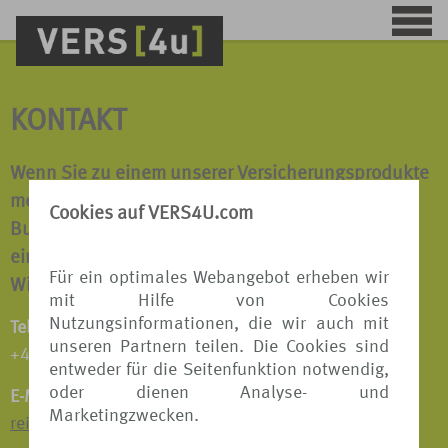
KONTAKT
Wenn Sie zu einem unserer Versicherungsprodukte
mehr erfahren möchten oder wir Ihnen bei einer
Cookies auf VERS4U.com
Buchung behilflich sein dürfen, sprechen Sie uns
einfach an.
Für ein optimales Webangebot erheben wir
Wir beraten Sie gerne!
mit Hilfe von Cookies
Nutzungsinformationen, die wir auch mit
Telefon:
unseren Partnern teilen. Die Cookies sind
+49 511 8798 9809
entweder für die Seitenfunktion notwendig,
oder dienen Analyse- und
E-Mail:
Marketingzwecken.
reiseversicherungen@tui.de