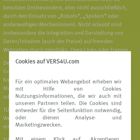
benutzen (insbesondere, aber nicht ausschließlich,
durch den Einsatz von „Robots“, „Spidern“ oder
anderweitigen Mechanismen). Nicht erlaubt sind
insbesondere die Integration und Darstellung von
Daten/Inhalten (auch der Preise) auf fremden
Webseiten durch Interlinks, Deep Links oder Frames.
Cookies auf VERS4U.com
Der Name VERS4u.de sowie alle Marken, Logos und
Grafiken von TUI und anderer Unternehmen des TUI-
Konzerns auf der VERS[4u] Webseite sind registrierte
Für ein optimales Webangebot erheben wir
Marken der TUI AG. Der Nutzer erhält keinerlei Rechte
mit Hilfe von Cookies
Nutzungsinformationen, die wir auch mit
oder Lizenzen zur Nutzung der Marken von TUI.
unseren Partnern teilen. Die Cookies sind
TUI gewährleistet nicht, dass das auf der VERS[4u]
entweder für die Seitenfunktion notwendig,
oder dienen Analyse- und
Webseite dargestellte Material nicht in Rechte Dritter
Marketingzwecken.
eingreift.
Mit einem Klick auf
Akzeptieren