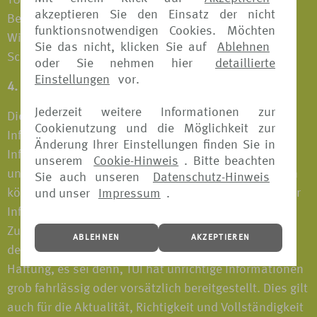
TUI wird jede Verletzung ihrer Rechte verfolgen und
akzeptieren Sie den Einsatz der nicht
Beseitigung der Beeinträchtigung, bei
funktionsnotwendigen Cookies. Möchten
Wiederholungsgefahr Unterlassung verlangen sowie
Sie das nicht, klicken Sie auf
Ablehnen
Schadensersatzansprüche geltend machen.
oder Sie nehmen hier
detaillierte
Einstellungen
vor.
4. Haftungsausschluss
Jederzeit weitere Informationen zur
Die VERS[4u] Webseite stellt ein unverbindliches
Cookienutzung und die Möglichkeit zur
Informationsangebot dar. TUI bemüht sich, dass die
Änderung Ihrer Einstellungen finden Sie in
Informationen auf der VERS[4u] Webseite zutreffend
unserem
Cookie-Hinweis
. Bitte beachten
und auf dem aktuellen Stand sind. Die Informationen
Sie auch unseren
Datenschutz-Hinweis
können sich jederzeit ändern. TUI gibt hinsichtlich der
und unser
Impressum
.
Informationen auf der VERS[4u] Webseite keine
Zusicherungen ab und übernimmt für die Richtigkeit
ABLEHNEN
AKZEPTIEREN
der Informationen keinerlei Gewährleistung oder
Haftung, es sei denn, TUI hat unrichtige Informationen
grob fahrlässig oder vorsätzlich bereitgestellt. Dies gilt
auch für die Aktualität, Richtigkeit und Vollständigkeit