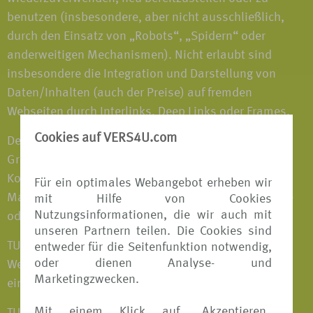
benutzen (insbesondere, aber nicht ausschließlich,
durch den Einsatz von „Robots“, „Spidern“ oder
anderweitigen Mechanismen). Nicht erlaubt sind
insbesondere die Integration und Darstellung von
Daten/Inhalten (auch der Preise) auf fremden
Webseiten durch Interlinks, Deep Links oder Frames.
Cookies auf VERS4U.com
Der Name VERS4u.de sowie alle Marken, Logos und
Grafiken von TUI und anderer Unternehmen des TUI-
Konzerns auf der VERS[4u] Webseite sind registrierte
Für ein optimales Webangebot erheben wir
Marken der TUI AG. Der Nutzer erhält keinerlei Rechte
mit Hilfe von Cookies
Nutzungsinformationen, die wir auch mit
oder Lizenzen zur Nutzung der Marken von TUI.
unseren Partnern teilen. Die Cookies sind
TUI gewährleistet nicht, dass das auf der VERS[4u]
entweder für die Seitenfunktion notwendig,
oder dienen Analyse- und
Webseite dargestellte Material nicht in Rechte Dritter
Marketingzwecken.
eingreift.
Mit einem Klick auf
Akzeptieren