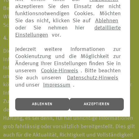
TUI wird jede Verletzung ihrer Rechte verfolgen und
akzeptieren Sie den Einsatz der nicht
Beseitigung der Beeinträchtigung, bei
funktionsnotwendigen Cookies. Möchten
Wiederholungsgefahr Unterlassung verlangen sowie
Sie das nicht, klicken Sie auf
Ablehnen
Schadensersatzansprüche geltend machen.
oder Sie nehmen hier
detaillierte
Einstellungen
vor.
4. Haftungsausschluss
Jederzeit weitere Informationen zur
Die VERS[4u] Webseite stellt ein unverbindliches
Cookienutzung und die Möglichkeit zur
Informationsangebot dar. TUI bemüht sich, dass die
Änderung Ihrer Einstellungen finden Sie in
Informationen auf der VERS[4u] Webseite zutreffend
unserem
Cookie-Hinweis
. Bitte beachten
und auf dem aktuellen Stand sind. Die Informationen
Sie auch unseren
Datenschutz-Hinweis
können sich jederzeit ändern. TUI gibt hinsichtlich der
und unser
Impressum
.
Informationen auf der VERS[4u] Webseite keine
Zusicherungen ab und übernimmt für die Richtigkeit
ABLEHNEN
AKZEPTIEREN
der Informationen keinerlei Gewährleistung oder
Haftung, es sei denn, TUI hat unrichtige Informationen
grob fahrlässig oder vorsätzlich bereitgestellt. Dies gilt
auch für die Aktualität, Richtigkeit und Vollständigkeit