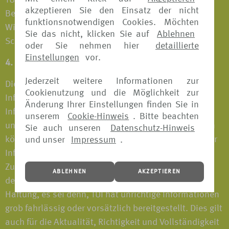
TUI wird jede Verletzung ihrer Rechte verfolgen und
akzeptieren Sie den Einsatz der nicht
Beseitigung der Beeinträchtigung, bei
funktionsnotwendigen Cookies. Möchten
Wiederholungsgefahr Unterlassung verlangen sowie
Sie das nicht, klicken Sie auf
Ablehnen
Schadensersatzansprüche geltend machen.
oder Sie nehmen hier
detaillierte
Einstellungen
vor.
4. Haftungsausschluss
Jederzeit weitere Informationen zur
Die VERS[4u] Webseite stellt ein unverbindliches
Cookienutzung und die Möglichkeit zur
Informationsangebot dar. TUI bemüht sich, dass die
Änderung Ihrer Einstellungen finden Sie in
Informationen auf der VERS[4u] Webseite zutreffend
unserem
Cookie-Hinweis
. Bitte beachten
und auf dem aktuellen Stand sind. Die Informationen
Sie auch unseren
Datenschutz-Hinweis
können sich jederzeit ändern. TUI gibt hinsichtlich der
und unser
Impressum
.
Informationen auf der VERS[4u] Webseite keine
Zusicherungen ab und übernimmt für die Richtigkeit
ABLEHNEN
AKZEPTIEREN
der Informationen keinerlei Gewährleistung oder
Haftung, es sei denn, TUI hat unrichtige Informationen
grob fahrlässig oder vorsätzlich bereitgestellt. Dies gilt
auch für die Aktualität, Richtigkeit und Vollständigkeit