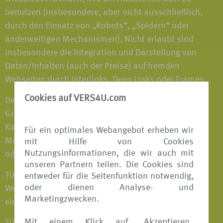
benutzen (insbesondere, aber nicht ausschließlich,
durch den Einsatz von „Robots“, „Spidern“ oder
anderweitigen Mechanismen). Nicht erlaubt sind
insbesondere die Integration und Darstellung von
Daten/Inhalten (auch der Preise) auf fremden
Webseiten durch Interlinks, Deep Links oder Frames.
Cookies auf VERS4U.com
Der Name VERS4u.de sowie alle Marken, Logos und
Grafiken von TUI und anderer Unternehmen des TUI-
Konzerns auf der VERS[4u] Webseite sind registrierte
Für ein optimales Webangebot erheben wir
Marken der TUI AG. Der Nutzer erhält keinerlei Rechte
mit Hilfe von Cookies
Nutzungsinformationen, die wir auch mit
oder Lizenzen zur Nutzung der Marken von TUI.
unseren Partnern teilen. Die Cookies sind
TUI gewährleistet nicht, dass das auf der VERS[4u]
entweder für die Seitenfunktion notwendig,
oder dienen Analyse- und
Webseite dargestellte Material nicht in Rechte Dritter
Marketingzwecken.
eingreift.
Mit einem Klick auf
Akzeptieren