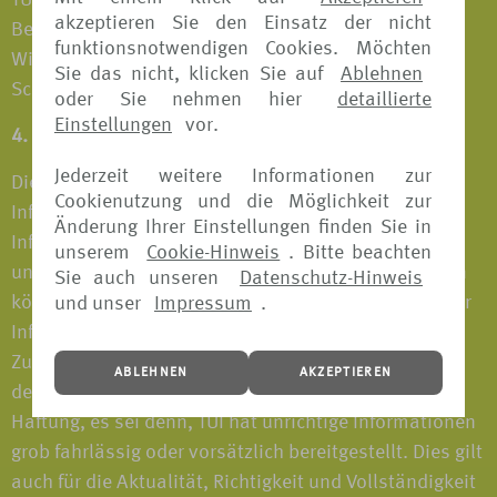
TUI wird jede Verletzung ihrer Rechte verfolgen und
akzeptieren Sie den Einsatz der nicht
Beseitigung der Beeinträchtigung, bei
funktionsnotwendigen Cookies. Möchten
Wiederholungsgefahr Unterlassung verlangen sowie
Sie das nicht, klicken Sie auf
Ablehnen
Schadensersatzansprüche geltend machen.
oder Sie nehmen hier
detaillierte
Einstellungen
vor.
4. Haftungsausschluss
Jederzeit weitere Informationen zur
Die VERS[4u] Webseite stellt ein unverbindliches
Cookienutzung und die Möglichkeit zur
Informationsangebot dar. TUI bemüht sich, dass die
Änderung Ihrer Einstellungen finden Sie in
Informationen auf der VERS[4u] Webseite zutreffend
unserem
Cookie-Hinweis
. Bitte beachten
und auf dem aktuellen Stand sind. Die Informationen
Sie auch unseren
Datenschutz-Hinweis
können sich jederzeit ändern. TUI gibt hinsichtlich der
und unser
Impressum
.
Informationen auf der VERS[4u] Webseite keine
Zusicherungen ab und übernimmt für die Richtigkeit
ABLEHNEN
AKZEPTIEREN
der Informationen keinerlei Gewährleistung oder
Haftung, es sei denn, TUI hat unrichtige Informationen
grob fahrlässig oder vorsätzlich bereitgestellt. Dies gilt
auch für die Aktualität, Richtigkeit und Vollständigkeit