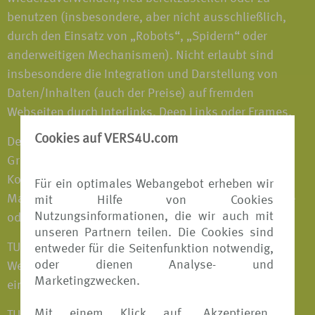
benutzen (insbesondere, aber nicht ausschließlich,
durch den Einsatz von „Robots“, „Spidern“ oder
anderweitigen Mechanismen). Nicht erlaubt sind
insbesondere die Integration und Darstellung von
Daten/Inhalten (auch der Preise) auf fremden
Webseiten durch Interlinks, Deep Links oder Frames.
Cookies auf VERS4U.com
Der Name VERS4u.de sowie alle Marken, Logos und
Grafiken von TUI und anderer Unternehmen des TUI-
Konzerns auf der VERS[4u] Webseite sind registrierte
Für ein optimales Webangebot erheben wir
Marken der TUI AG. Der Nutzer erhält keinerlei Rechte
mit Hilfe von Cookies
Nutzungsinformationen, die wir auch mit
oder Lizenzen zur Nutzung der Marken von TUI.
unseren Partnern teilen. Die Cookies sind
TUI gewährleistet nicht, dass das auf der VERS[4u]
entweder für die Seitenfunktion notwendig,
oder dienen Analyse- und
Webseite dargestellte Material nicht in Rechte Dritter
Marketingzwecken.
eingreift.
Mit einem Klick auf
Akzeptieren