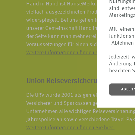
Nutzungsin
Hand in Hand ist HanseMerkur – ein Grundsatz
sind entwe
vielfach ausgezeichneten Produkten sowie in 
Marketing
widerspiegelt. Bei uns gehen individuelle Ans
unserer Gemeinschaft Hand in Hand. Denn mit
Mit einem
funktions
der Seite kann man mehr erreichen. Gemeinsam
Ablehnen
Voraussetzungen für einen sicheren Urlaub.
Weitere Informationen finden Sie hier.
Jederzeit 
Änderung I
beachten S
Union Reiseversicherung
ABLEH
Die URV wurde 2001 als gemeinsamer Reisevers
Versicherer und Sparkassen gegründet. Seit de
Unternehmen alle wichtigen Reiseversicherunge
Jahrespolice an sowie verschiedene Travel-Pak
Weitere Informationen finden Sie hier.