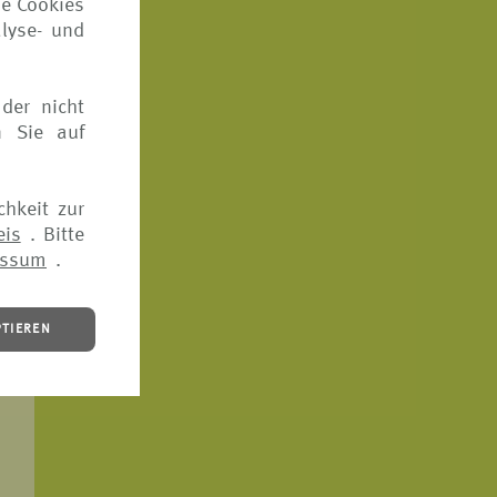
ie Cookies
lyse- und
der nicht
n Sie auf
chkeit zur
eis
. Bitte
essum
.
PTIEREN