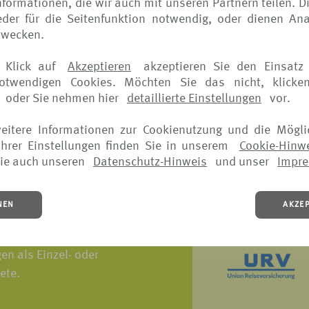
formationen, die wir auch mit unseren Partnern teilen. D
, der sich in unseren
der für die Seitenfunktion notwendig, oder dienen Ana
allen Leistungsangeboten
zwecken.
prüche und die Stärke
 einem starken Partner an
 Klick auf
Akzeptieren
akzeptieren Sie den Einsatz 
notwendigen Cookies. Möchten Sie das nicht, klicke
 schaffen wir täglich die
oder Sie nehmen hier
detaillierte Einstellungen
vor.
weitere Informationen zur Cookienutzung und die Mögli
hrer Einstellungen finden Sie in unserem
Cookie-Hinw
ie auch unseren
Datenschutz-Hinweis
und unser
Impr
NEN
AKZE
icherer der öffentlichen
r Gründung bietet das
n als Einzel- oder
ete.