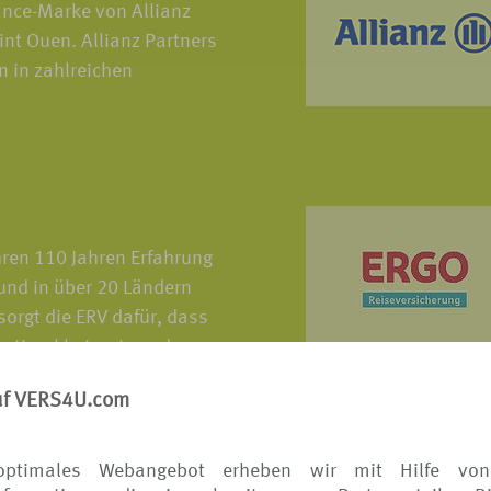
tance-Marke von Allianz
int Ouen. Allianz Partners
n in zahlreichen
hren 110 Jahren Erfahrung
 und in über 20 Ländern
sorgt die ERV dafür, dass
optimal betreut werden.
uf VERS4U.com
optimales Webangebot erheben wir mit Hilfe von