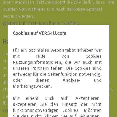
internationalen Netzwerk sorgt die ERV dafür, dass ihre
Kunden vor, während und nach der Reise optimal
betreut werden.
Weitere Informationen finden Sie hier.
Cookies auf VERS4U.com
HanseMerkur Reiseversicherung
Für ein optimales Webangebot erheben wir
Hand in Hand ist HanseMerkur – ein Grundsatz, der
mit Hilfe von Cookies
sich in unseren vielfach ausgezeichneten Produkten
Nutzungsinformationen, die wir auch mit
sowie in allen Leistungsangeboten widerspiegelt. Bei
unseren Partnern teilen. Die Cookies sind
entweder für die Seitenfunktion notwendig,
uns gehen individuelle Ansprüche und die Stärke
oder dienen Analyse- und
unserer Gemeinschaft Hand in Hand. Denn mit einem
Marketingzwecken.
starken Partner an der Seite kann man mehr erreichen.
Gemeinsam schaffen wir täglich die Voraussetzungen
Mit einem Klick auf
Akzeptieren
für einen sicheren Urlaub.
akzeptieren Sie den Einsatz der nicht
funktionsnotwendigen Cookies. Möchten
Weitere Informationen finden Sie hier.
Sie das nicht, klicken Sie auf
Ablehnen