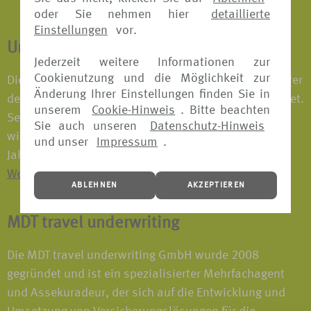
oder Sie nehmen hier
detaillierte
Einstellungen
vor.
Union Reiseversicherung
Jederzeit weitere Informationen zur
Cookienutzung und die Möglichkeit zur
Die URV wurde 2001 als gemeinsamer Reiseversicherer
Änderung Ihrer Einstellungen finden Sie in
der öffentlichen Versicherer und Sparkassen gegründet.
unserem
Cookie-Hinweis
. Bitte beachten
Seit der Gründung bietet das Unternehmen alle
Sie auch unseren
Datenschutz-Hinweis
wichtigen Reiseversicherungen als Einzel- oder
und unser
Impressum
.
Jahrespolice an sowie verschiedene Travel-Pakete.
Weitere Informationen finden Sie hier.
ABLEHNEN
AKZEPTIEREN
MDT travel underwriting
Die MDT travel underwriting GmbH wurde 2008
gegründet und ist ein spezialisierter Mehrfachagent
und Assekuradeur, der sich auf die Entwicklung und