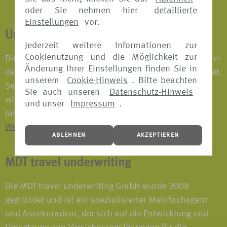
oder Sie nehmen hier
detaillierte
Einstellungen
vor.
Union Reiseversicherung
Jederzeit weitere Informationen zur
Cookienutzung und die Möglichkeit zur
Die URV wurde 2001 als gemeinsamer Reiseversicherer
Änderung Ihrer Einstellungen finden Sie in
der öffentlichen Versicherer und Sparkassen gegründet.
unserem
Cookie-Hinweis
. Bitte beachten
Seit der Gründung bietet das Unternehmen alle
Sie auch unseren
Datenschutz-Hinweis
wichtigen Reiseversicherungen als Einzel- oder
und unser
Impressum
.
Jahrespolice an sowie verschiedene Travel-Pakete.
Weitere Informationen finden Sie hier.
ABLEHNEN
AKZEPTIEREN
MDT travel underwriting
Die MDT travel underwriting GmbH wurde 2008
gegründet und ist ein spezialisierter Mehrfachagent
und Assekuradeur, der sich auf die Entwicklung und