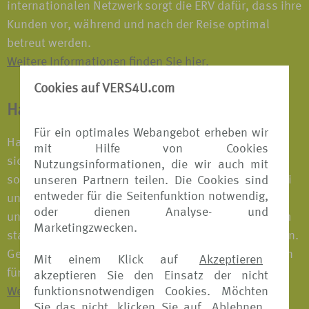
internationalen Netzwerk sorgt die ERV dafür, dass ihre
Kunden vor, während und nach der Reise optimal
betreut werden.
Weitere Informationen finden Sie hier.
Cookies auf VERS4U.com
HanseMerkur Reiseversicherung
Für ein optimales Webangebot erheben wir
Hand in Hand ist HanseMerkur – ein Grundsatz, der
mit Hilfe von Cookies
sich in unseren vielfach ausgezeichneten Produkten
Nutzungsinformationen, die wir auch mit
sowie in allen Leistungsangeboten widerspiegelt. Bei
unseren Partnern teilen. Die Cookies sind
entweder für die Seitenfunktion notwendig,
uns gehen individuelle Ansprüche und die Stärke
oder dienen Analyse- und
unserer Gemeinschaft Hand in Hand. Denn mit einem
Marketingzwecken.
starken Partner an der Seite kann man mehr erreichen.
Gemeinsam schaffen wir täglich die Voraussetzungen
Mit einem Klick auf
Akzeptieren
für einen sicheren Urlaub.
akzeptieren Sie den Einsatz der nicht
funktionsnotwendigen Cookies. Möchten
Weitere Informationen finden Sie hier.
Sie das nicht, klicken Sie auf
Ablehnen