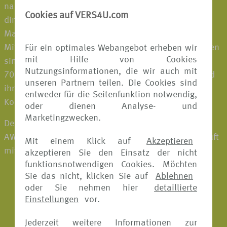
nahtlos in das Geschäft der Partner eingebettet oder
Cookies auf VERS4U.com
direkt an die Kund:innen verkauft und sind unter der
Marke Allianz erhältlich. Rund 21.900
Mitarbeiter:innen, die in mehr als 75 Ländern vertreten
Für ein optimales Webangebot erheben wir
mit Hilfe von Cookies
sind, bearbeiten jährlich etwa 72,5 Millionen Fälle in
Nutzungsinformationen, die wir auch mit
70 Sprachen. Damit bieten sie Geschäftspartnern und
unseren Partnern teilen. Die Cookies sind
ihren Kund:innen auf der ganzen Welt Sicherheit und
entweder für die Seitenfunktion notwendig,
Komfort – nur einen Klick entfernt.
oder dienen Analyse- und
Marketingzwecken.
Der Allianz Reiseschutz wird in Deutschland von der
AWP P&C S.A., Niederlassung für Deutschland verkauft
Mit einem Klick auf
Akzeptieren
mit Sitz in der Königinstr. 28 in München.
akzeptieren Sie den Einsatz der nicht
funktionsnotwendigen Cookies. Möchten
Sie das nicht, klicken Sie auf
Ablehnen
oder Sie nehmen hier
detaillierte
Einstellungen
vor.
Jederzeit weitere Informationen zur