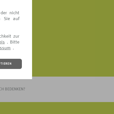
ft mit
der nicht
n Sie auf
chkeit zur
eis
. Bitte
essum
.
PTIEREN
ICH BEDENKEN?