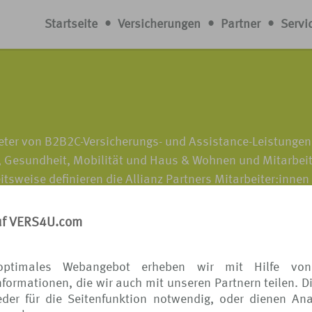
Startseite
•
Versicherungen
•
Partner
•
Servi
bieter von B2B2C-Versicherungs- und Assistance-Leistunge
e, Gesundheit, Mobilität und Haus & Wohnen und Mitarbei
itsweise definieren die Allianz Partners Mitarbeiter:innen
zukunftsweisende Hightech-Produkte und -Lösungen anbie
n. Die Produkte und Services werden dabei nahtlos in das
uf VERS4U.com
:innen verkauft und sind unter der Marke Allianz erhältlic
ndern vertreten sind, bearbeiten jährlich etwa 72,5 Millio
optimales Webangebot erheben wir mit Hilfe von
nern und ihren Kund:innen auf der ganzen Welt Sicherheit
formationen, die wir auch mit unseren Partnern teilen. D
der für die Seitenfunktion notwendig, oder dienen Ana