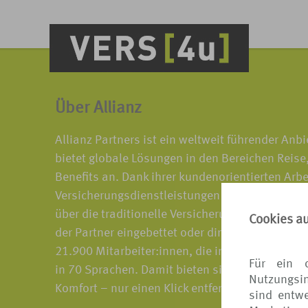
Über Allianz
Allianz Partners ist ein weltweit führender An
bietet globale Lösungen in den Bereichen Reis
Benefits an. Dank ihrer kundenorientierten Arbe
Versicherungsdienstleistungen neu, indem sie 
über die traditionelle Versicherung hinausgehe
Cookies a
der Partner eingebettet oder direkt an die Kund
21.900 Mitarbeiter:innen, die in mehr als 75 Lä
Für ein 
in 70 Sprachen. Damit bieten sie Geschäftspart
Nutzungsin
Komfort – nur einen Klick entfernt.
sind entwe