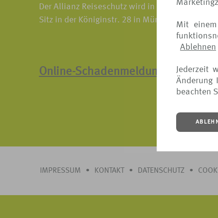
Marketing
Der Allianz Reiseschutz wird in Deutschland vo
Sitz in der Königinstr. 28 in München.
Mit einem
funktions
Ablehnen
Jederzeit 
Online-Schadenmeldung
Änderung I
beachten S
ABLEH
IMPRESSUM
•
KONTAKT
•
DATENSCHUTZ
•
COOK