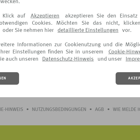
zwecken.
n der AWP P&C S.A., Niederlassung für Deutschland verkau
 Klick auf
Akzeptieren
akzeptieren Sie den Einsatz 
notwendigen Cookies. Möchten Sie das nicht, klicke
oder Sie nehmen hier
detaillierte Einstellungen
vor.
weitere Informationen zur Cookienutzung und die Mögli
hrer Einstellungen finden Sie in unserem
Cookie-Hinw
ie auch unseren
Datenschutz-Hinweis
und unser
Impr
NEN
AKZE
IE-HINWEIS
•
NUTZUNGSBEDINGUNGEN
•
AGB
•
WIE MELDE 