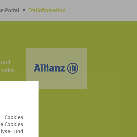
ce-Portal
•
Erstinformation
n und
tenden-
ten, die
 Geschäft
h. Rund
nen Fälle
 Cookies
 und
ie Cookies
lyse- und