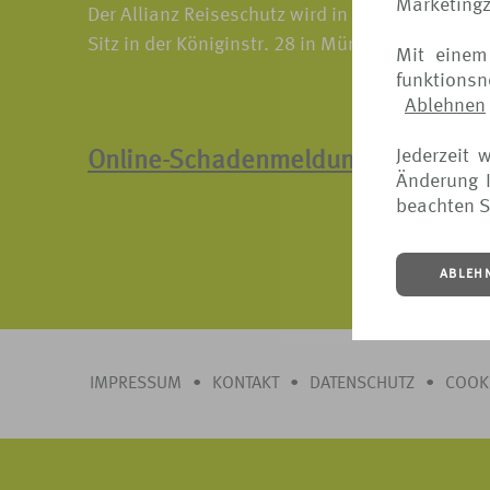
Marketing
Der Allianz Reiseschutz wird in Deutschland vo
Sitz in der Königinstr. 28 in München.
Mit einem
funktions
Ablehnen
Jederzeit 
Online-Schadenmeldung
Änderung I
beachten S
ABLEH
IMPRESSUM
•
KONTAKT
•
DATENSCHUTZ
•
COOK