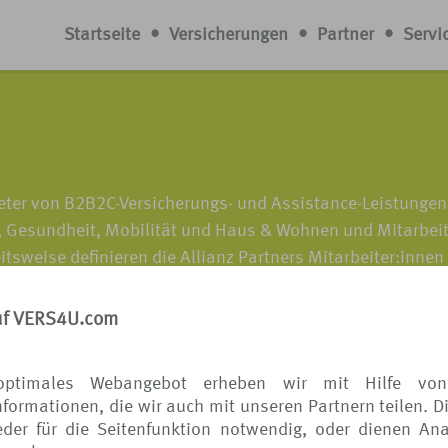
Startseite
•
Versicherungen
•
Partner
•
Servi
bieter von B2B2C-Versicherungs- und Assistance-Leistunge
e, Gesundheit, Mobilität und Haus & Wohnen und Mitarbei
itsweise definieren die Allianz Partners Mitarbeiter:innen
zukunftsweisende Hightech-Produkte und -Lösungen anbie
n. Die Produkte und Services werden dabei nahtlos in das
uf VERS4U.com
:innen verkauft und sind unter der Marke Allianz erhältlic
ndern vertreten sind, bearbeiten jährlich etwa 72,5 Millio
optimales Webangebot erheben wir mit Hilfe von
nern und ihren Kund:innen auf der ganzen Welt Sicherheit
formationen, die wir auch mit unseren Partnern teilen. D
der für die Seitenfunktion notwendig, oder dienen Ana