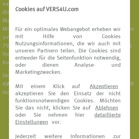
nahtlos in das Geschäft der Partner eingebettet oder
Cookies auf VERS4U.com
direkt an die Kund:innen verkauft und sind unter der
Marke Allianz erhältlich. Rund 21.900
Mitarbeiter:innen, die in mehr als 75 Ländern vertreten
Für ein optimales Webangebot erheben wir
mit Hilfe von Cookies
sind, bearbeiten jährlich etwa 72,5 Millionen Fälle in
Nutzungsinformationen, die wir auch mit
70 Sprachen. Damit bieten sie Geschäftspartnern und
unseren Partnern teilen. Die Cookies sind
ihren Kund:innen auf der ganzen Welt Sicherheit und
entweder für die Seitenfunktion notwendig,
Komfort – nur einen Klick entfernt.
oder dienen Analyse- und
Marketingzwecken.
Der Allianz Reiseschutz wird in Deutschland von der
AWP P&C S.A., Niederlassung für Deutschland verkauft
Mit einem Klick auf
Akzeptieren
mit Sitz in der Königinstr. 28 in München.
akzeptieren Sie den Einsatz der nicht
funktionsnotwendigen Cookies. Möchten
Sie das nicht, klicken Sie auf
Ablehnen
oder Sie nehmen hier
detaillierte
Einstellungen
vor.
Jederzeit weitere Informationen zur