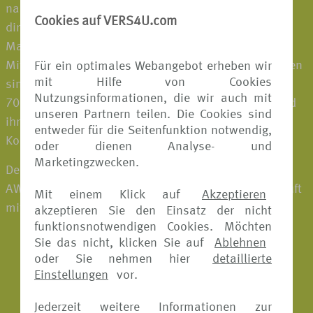
nahtlos in das Geschäft der Partner eingebettet oder
Cookies auf VERS4U.com
direkt an die Kund:innen verkauft und sind unter der
Marke Allianz erhältlich. Rund 21.900
Mitarbeiter:innen, die in mehr als 75 Ländern vertreten
Für ein optimales Webangebot erheben wir
mit Hilfe von Cookies
sind, bearbeiten jährlich etwa 72,5 Millionen Fälle in
Nutzungsinformationen, die wir auch mit
70 Sprachen. Damit bieten sie Geschäftspartnern und
unseren Partnern teilen. Die Cookies sind
ihren Kund:innen auf der ganzen Welt Sicherheit und
entweder für die Seitenfunktion notwendig,
Komfort – nur einen Klick entfernt.
oder dienen Analyse- und
Marketingzwecken.
Der Allianz Reiseschutz wird in Deutschland von der
AWP P&C S.A., Niederlassung für Deutschland verkauft
Mit einem Klick auf
Akzeptieren
mit Sitz in der Königinstr. 28 in München.
akzeptieren Sie den Einsatz der nicht
funktionsnotwendigen Cookies. Möchten
Sie das nicht, klicken Sie auf
Ablehnen
oder Sie nehmen hier
detaillierte
Einstellungen
vor.
Jederzeit weitere Informationen zur