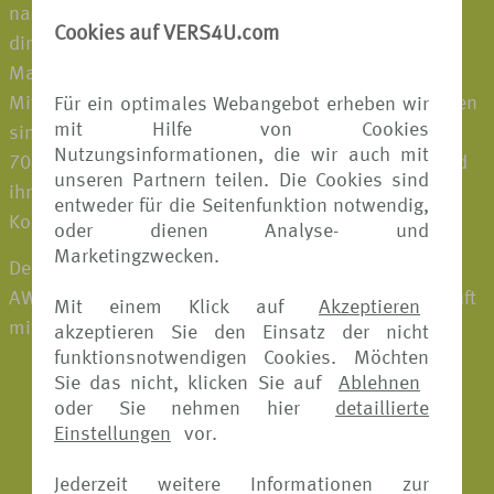
nahtlos in das Geschäft der Partner eingebettet oder
Cookies auf VERS4U.com
direkt an die Kund:innen verkauft und sind unter der
Marke Allianz erhältlich. Rund 21.900
Mitarbeiter:innen, die in mehr als 75 Ländern vertreten
Für ein optimales Webangebot erheben wir
mit Hilfe von Cookies
sind, bearbeiten jährlich etwa 72,5 Millionen Fälle in
Nutzungsinformationen, die wir auch mit
70 Sprachen. Damit bieten sie Geschäftspartnern und
unseren Partnern teilen. Die Cookies sind
ihren Kund:innen auf der ganzen Welt Sicherheit und
entweder für die Seitenfunktion notwendig,
Komfort – nur einen Klick entfernt.
oder dienen Analyse- und
Marketingzwecken.
Der Allianz Reiseschutz wird in Deutschland von der
AWP P&C S.A., Niederlassung für Deutschland verkauft
Mit einem Klick auf
Akzeptieren
mit Sitz in der Königinstr. 28 in München.
akzeptieren Sie den Einsatz der nicht
funktionsnotwendigen Cookies. Möchten
Sie das nicht, klicken Sie auf
Ablehnen
oder Sie nehmen hier
detaillierte
Einstellungen
vor.
Jederzeit weitere Informationen zur