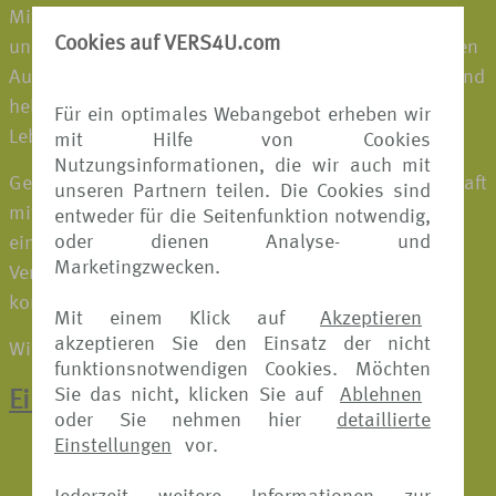
Mit unseren innovativen Produkten unterstützen wir
Cookies auf VERS4U.com
unsere Business-Partner bei einer zukunftsorientierten
Ausrichtung ihres Produkt- und Leistungsportfolios und
helfen den Endkunden weltweit in schwierigen
Für ein optimales Webangebot erheben wir
Lebenssituationen – zu Hause und unterwegs.
mit Hilfe von Cookies
Nutzungsinformationen, die wir auch mit
Gemeinsam und durch die Verbindung von Leidenschaft
unseren Partnern teilen. Die Cookies sind
mit fortschrittlichem Know-how schaffen wir
entweder für die Seitenfunktion notwendig,
oder dienen Analyse- und
einzigartige, kundenzentrierte B2B2C-Lösungen, die
Marketingzwecken.
Versicherung, Assistance und hochwertige Services
kombinieren für mehr Sicherheit und Lebensqualität.
Mit einem Klick auf
Akzeptieren
akzeptieren Sie den Einsatz der nicht
Wir schützen, was wichtig ist, wenn es wichtig ist
funktionsnotwendigen Cookies. Möchten
Sie das nicht, klicken Sie auf
Ablehnen
Ein Klick zur Online-Schadenmeldung
oder Sie nehmen hier
detaillierte
Einstellungen
vor.